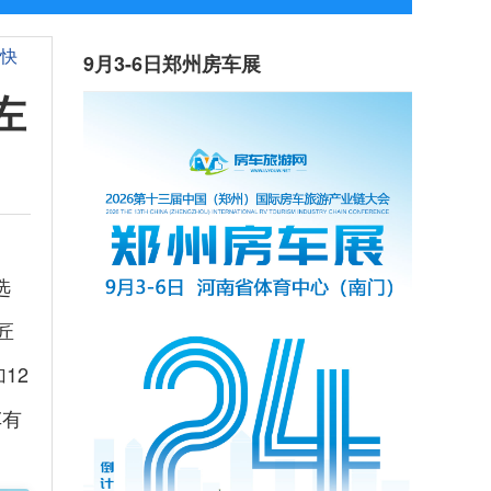
觅快
9月3-6日郑州房车展
左
选
匠
12
车有