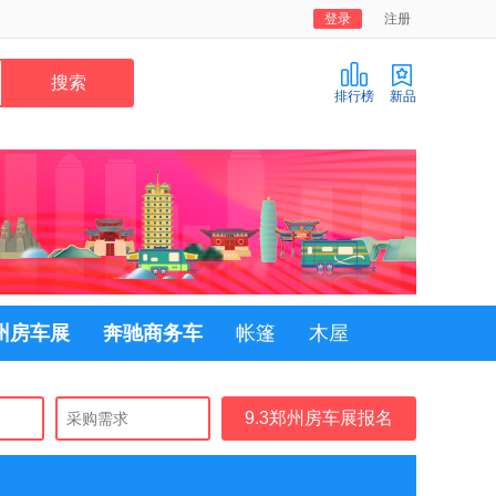
登录
注册
排行榜
新品
郑州房车展
奔驰商务车
帐篷
木屋
9.3郑州房车展报名