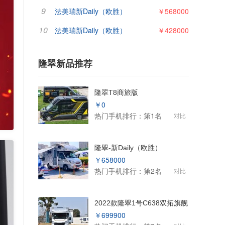
9
法美瑞新Daily（欧胜）
￥568000
10
法美瑞新Daily（欧胜）
￥428000
隆翠新品推荐
隆翠T8商旅版
￥0
热门手机排行：第1名
对比
隆翠-新Daily（欧胜）
￥658000
热门手机排行：第2名
对比
2022款隆翠1号C638双拓旗舰
￥699900
版