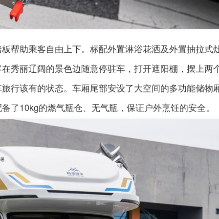
踏板帮助乘客自由上下。标配外置淋浴花洒及外置抽拉式
客在秀丽辽阔的景色边随意停驻车，打开遮阳棚，摆上两
车旅行该有的状态。车厢尾部安设了大空间的多功能储物
备了10kg的燃气瓶仓、无气瓶，保证户外烹饪的安全。