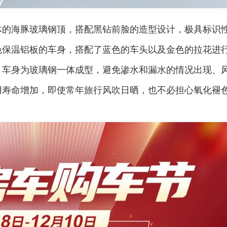
骏驰大通V80
拓锐斯特新Daily（欧胜
体的海豚玻璃钢顶，搭配黑钻前脸的造型设计，极具标识
色保温铝板的车身，搭配了蓝色的车头以及金色的拉花进
。车身为玻璃钢一体成型，避免渗水和漏水的情况出现、
用寿命增加，即使常年旅行风吹日晒，也不必担心氧化褪