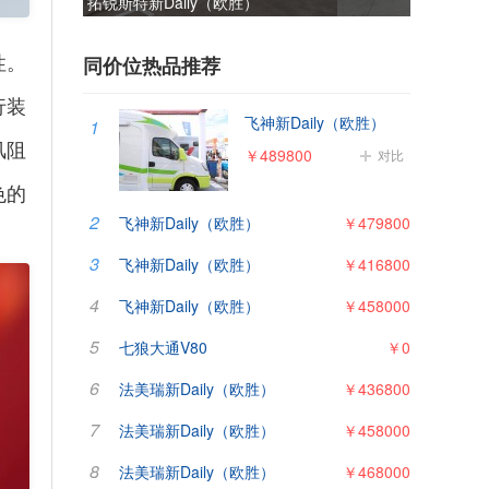
）
佳乐金旅考斯特
性。
同价位热品推荐
行装
飞神新Daily（欧胜）
1
风阻
￥489800
对比
色的
2
飞神新Daily（欧胜）
￥479800
3
飞神新Daily（欧胜）
￥416800
4
飞神新Daily（欧胜）
￥458000
5
七狼大通V80
￥0
6
法美瑞新Daily（欧胜）
￥436800
7
法美瑞新Daily（欧胜）
￥458000
8
法美瑞新Daily（欧胜）
￥468000