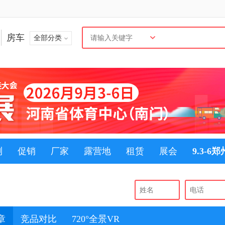
房车
全部分类
测
促销
厂家
露营地
租赁
展会
9.3-6
章
竞品对比
720°全景VR