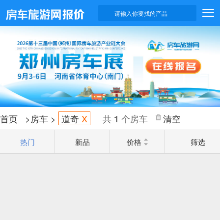
请输入你要找的产品
首页
>
房车
>
道奇
X
共
个房车
清空
1
热门
新品
价格
筛选