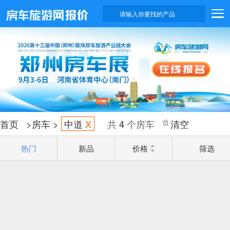
请输入你要找的产品
首页
>
房车
>
中道
X
共
个房车
清空
4
热门
新品
价格
筛选