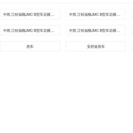
中凯 江铃福顺JMC B型车后横床综述介绍
中凯 江铃福顺JMC B型车后横床参数
中凯 江铃福顺JMC B型车后横床点评
中凯 江铃福顺JMC B型车后横床报价
房车
安舒旅房车