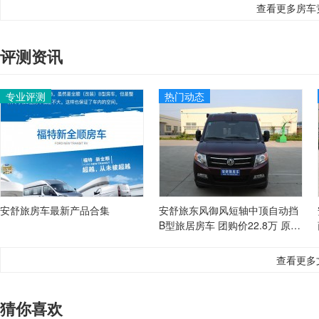
查看更多房车
评测资讯
专业评测
热门动态
安舒旅房车最新产品合集
安舒旅东风御风短轴中顶自动挡
B型旅居房车 团购价22.8万 原价
25.8万 国五
查看更多
猜你喜欢