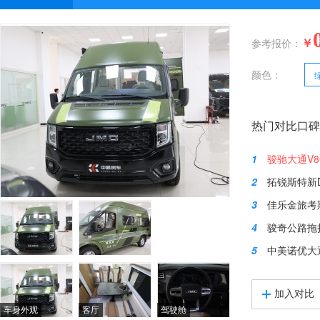
￥
参考报价：
颜色：
热门对比口碑
1
骏驰大通V8
2
拓锐斯特新Dai
3
佳乐金旅考
4
骏奇公路拖挂2
5
中美诺优大通
加入对比
车身外观
客厅
驾驶舱