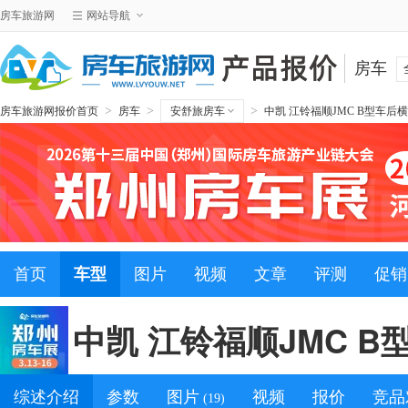
房车旅游网
网站导航
房车
>
>
>
房车旅游网报价首页
房车
安舒旅房车
中凯 江铃福顺JMC B型车后
首页
车型
图片
视频
文章
评测
促销
中凯 江铃福顺JMC B
综述介绍
参数
图片
视频
报价
竞品
(19)