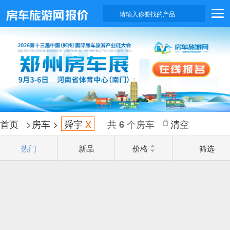
请输入你要找的产品
首页
>
房车
>
舜宇
X
共
个房车
清空
6
热门
新品
价格
筛选