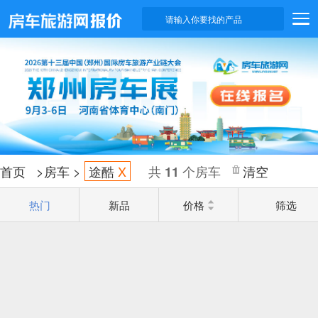
请输入你要找的产品
首页
>
房车
>
途酷
X
共
个房车
清空
11
热门
新品
价格
筛选