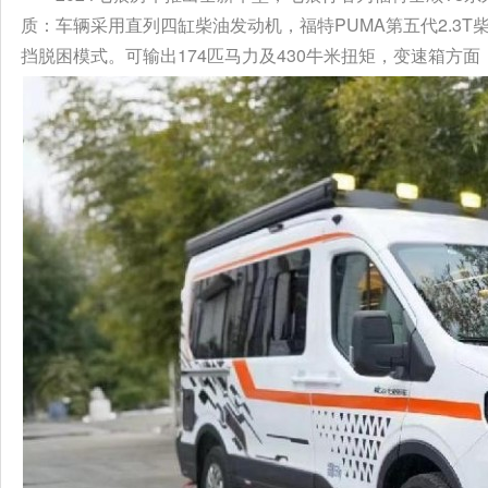
质：车辆采用直列四缸柴油发动机，福特PUMA第五代2.3
挡脱困模式。可输出174匹马力及430牛米扭矩，变速箱方面，