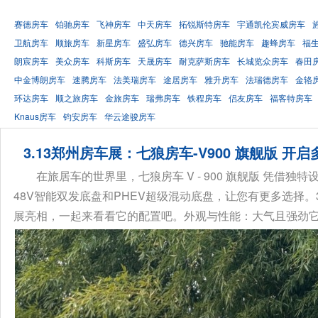
赛德房车
铂驰房车
飞神房车
中天房车
拓锐斯特房车
宇通凯伦宾威房车
卫航房车
顺旅房车
新星房车
盛弘房车
德兴房车
驰能房车
趣蜂房车
福
朗宸房车
美众房车
科斯房车
天晟房车
耐克萨斯房车
长城览众房车
春田
中金博朗房车
速腾房车
法美瑞房车
途居房车
雅升房车
法瑞德房车
金辂
环达房车
顺之旅房车
金旅房车
瑞弗房车
铁程房车
侣友房车
福客特房车
Knaus房车
钧安房车
华云途骏房车
3.13郑州房车展：七狼房车-V900 旗舰版 开
在旅居车的世界里，七狼房车 V - 900 旗舰版 凭
48V智能双发底盘和PHEV超级混动底盘，让您有更多选择。3.13
展亮相，一起来看看它的配置吧。外观与性能：大气且强劲它基于 