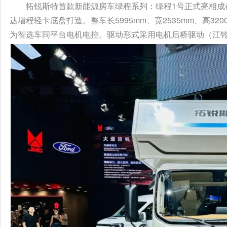
拓锐斯特首款新能源房车绿程系列：绿程1号正式亮相成
达增程轻卡底盘打造。整车长5995mm、宽2535mm、高32
为智选车同平台电机电控。驱动形式采用电机后桥驱动（江铃后