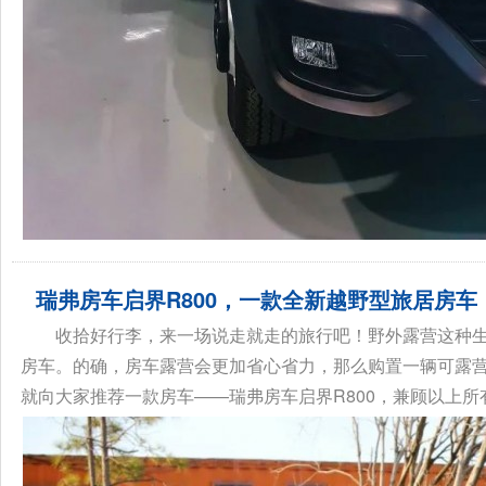
瑞弗房车启界R800，一款全新越野型旅居房车
收拾好行李，来一场说走就走的旅行吧！野外露营这种
房车。的确，房车露营会更加省心省力，那么购置一辆可露
就向大家推荐一款房车——瑞弗房车启界R800，兼顾以上所有