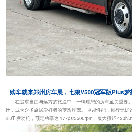
购车就来郑州房车展，七狼V500冠军版Plus
在追求自由与远方的旅途中，一辆理想的房车至关重要。七狼
计，成为众多旅居爱好者的梦想座驾。 卓越性能，畅行无忧这
2.0T 发动机，额定功率达 177ps/3500rpm，最大扭矩 420N.m/15