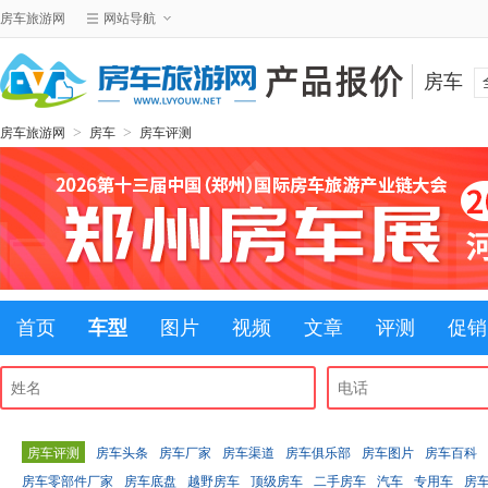
房车旅游网
网站导航
房车
>
>
房车旅游网
房车
房车评测
首页
车型
图片
视频
文章
评测
促销
房车评测
房车头条
房车厂家
房车渠道
房车俱乐部
房车图片
房车百科
房车零部件厂家
房车底盘
越野房车
顶级房车
二手房车
汽车
专用车
房