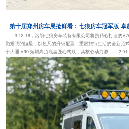
第十届郑州房车展抢鲜看：七狼房车冠军版 卓
3.13-16，洛阳七狼房车装备有限公司将携精心打造的V
颗耀眼的恒星，以超凡的升级配置，重塑旅行生活的全新范式
于大通 V90 短轴高顶底盘匠心构筑，其核心动力源 ——2.0T 