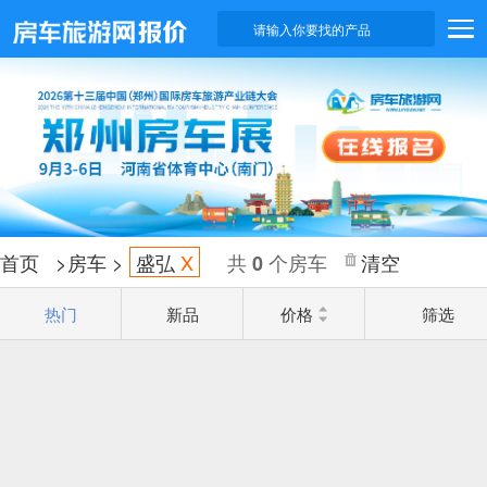
请输入你要找的产品
首页
>
房车
>
盛弘
X
共
个房车
清空
0
热门
新品
价格
筛选