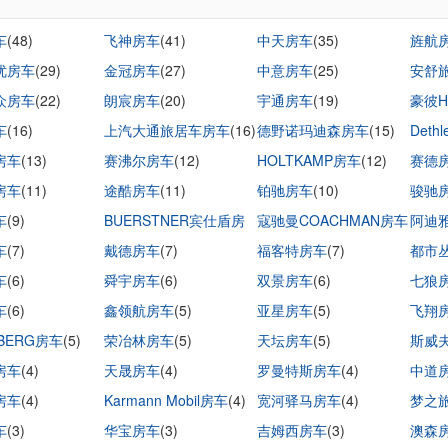
车
(48)
飞神房车
(41)
中天房车
(35)
旌航
优房车
(29)
金冠房车
(27)
中意房车
(25)
安舒
众房车
(22)
朗宸房车
(20)
宇通房车
(19)
豪彼H
车
(16)
上汽大通旅居车房车
(16)
德野诺玛迪森房车
(15)
Deth
房车
(13)
赛沸尔房车
(12)
HOLTKAMP房车
(12)
赛德
房车
(11)
途酷房车
(11)
铂驰房车
(10)
骏驰
车
(9)
BUERSTNER宾仕盾房
寇驰曼COACHMAN房车
阿迪
车
(7)
车
戴德房车
(9)
(7)
(9)
福客特房车
(7)
都市
车
(6)
舜宇房车
(6)
双景房车
(6)
七狼
车
(6)
鑫领航房车
(5)
亚星房车
(5)
飞翔
SBERG房车
(5)
荣冶林房车
(5)
天坛房车
(5)
斯威夫
房车
(4)
天晟房车
(4)
罗曼特斯房车
(4)
中道
房车
(4)
Karmann Mobil房车
(4)
宽河驿马房车
(4)
梦之
车
(3)
华宝房车
(3)
吉姆西房车
(3)
澳森