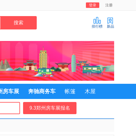
登录
注册
排行榜
新品
郑州房车展
奔驰商务车
帐篷
木屋
9.3郑州房车展报名