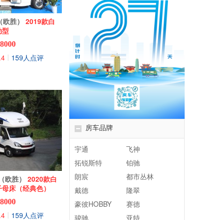
y（欧胜）
2019款白
动型
8000
.4
159人点评
|
房车品牌
宇通
飞神
拓锐斯特
铂驰
朗宸
都市丛林
ly（欧胜）
2020款白
子母床（经典色）
戴德
隆翠
8000
豪彼HOBBY
赛德
.4
159人点评
|
骏驰
亚特