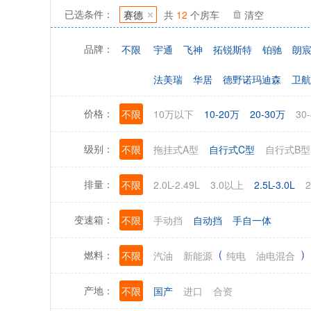
赛德
共
12
个房车
清空
已选条件：
不限
宇通
飞神
拓锐斯特
铂驰
朗
品牌：
法美瑞
华居
德野诺玛迪森
卫航
上汽大通旅居车
鑫源
家之旅
陆
不限
10万以下
10-20万
20-30万
30
价格：
阳光尚游
御泰
澳森
佳卓
罗
不限
拖挂式A型
自行式C型
自行式B型
级别：
中天
龙城兄弟
神汽
安舒旅
不限
2.0L-2.49L
3.0以上
2.5L-3.0L
排量：
不限
手动挡
自动挡
手自一体
变速箱：
(
)
不限
汽油
新能源
纯电
油电混合
燃料：
不限
国产
进口
合资
产地：