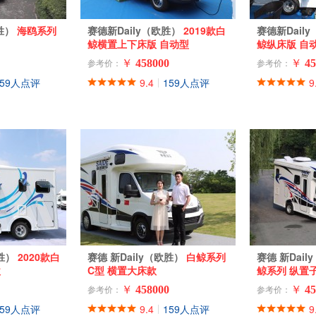
欧胜）
海鸥系列
赛德新Daily（欧胜）
2019款白
赛德新Dail
鲸横置上下床版 自动型
鲸纵床版 自
￥
458000
￥
45
参考价：
参考价：
159人点评
9.4
159人点评
9
|
欧胜）
2020款白
赛德 新Daily（欧胜）
白鲸系列
赛德 新Dai
款
C型 横置大床款
鲸系列 纵置
￥
458000
￥
45
参考价：
参考价：
159人点评
9.4
159人点评
9
|