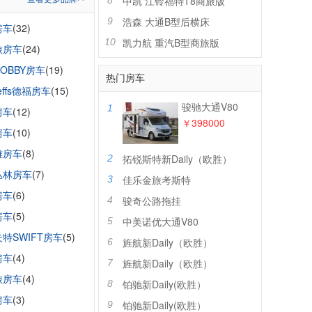
中凯 江铃福特T8商旅版
8
浩森 大通B型后横床
9
房车
(32)
凯力航 重汽B型商旅版
10
旅房车
(24)
OBBY房车
(19)
热门房车
leffs德福房车
(15)
骏驰大通V80
1
房车
(12)
￥398000
房车
(10)
雅房车
(8)
拓锐斯特新Daily（欧胜）
2
丛林房车
(7)
佳乐金旅考斯特
3
房车
(6)
骏奇公路拖挂
4
房车
(5)
中美诺优大通V80
5
特SWIFT房车
(5)
旌航新Daily（欧胜）
6
房车
(4)
旌航新Daily（欧胜）
7
旅房车
(4)
铂驰新Daily(欧胜）
8
房车
(3)
铂驰新Daily(欧胜）
9