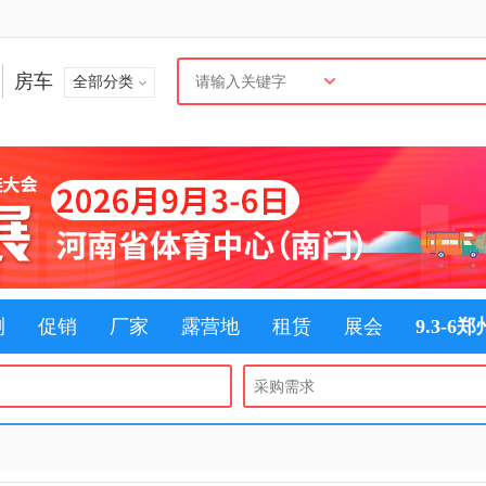
房车
全部分类
测
促销
厂家
露营地
租赁
展会
9.3-6