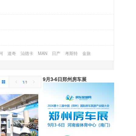
柯
道奇
汕德卡
MAN
日产
考斯特
金旅
9月3-6日郑州房车展
1
/1