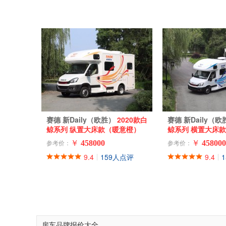
赛德 新Daily（欧胜）
2020款白
赛德 新Daily（
鲸系列 纵置大床款（暖意橙）
鲸系列 横置大床款
￥
458000
￥
458000
参考价：
参考价：
9.4
159人点评
9.4
|
|
房车品牌报价大全