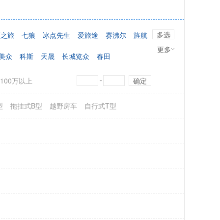
多选
顺之旅
七狼
冰点先生
爱旅途
赛沸尔
旌航
更多
美众
科斯
天晟
长城览众
春田
弗瑞德姆
亚星
阿科米
途酷
鲁道尔
盟旅
100万以上
确定
-
舜宇
华宝
华辰
中房
寇驰曼COACHMAN
型
拖挂式B型
越野房车
自行式T型