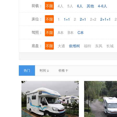
不限
4人
5人
6人
其他
4-6人
荷载：
不限
1
1+1
2
2+1
2+2
2+1+1
2
床位：
不限
A本
B本
C本
驾照：
不限
大通
依维柯
福特
东风
长城
底盘：
热门
时间
价格