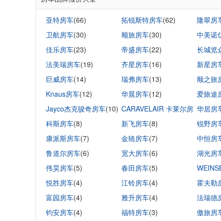
亚特房车
(66)
拓锐斯特房车
(62)
隆翠房
卫航房车
(30)
顺旅房车
(30)
中美诺
佳乐房车
(23)
帝盛房车
(22)
长城览
法美瑞房车
(19)
齐星房车
(16)
新星房
巨威房车
(14)
瑞弗房车
(13)
顺之旅
Knaus房车
(12)
华晨房车
(12)
爱旅途
Jayco杰克骏奇房车
(10)
CARAVELAIR 卡莱尔房
华居房
科斯房车
(8)
车
新飞房车
(10)
(8)
锐野房
康派斯房车
(7)
金辂房车
(7)
中恒房
鲁道尔房车
(6)
宽大房车
(6)
湖光房
伟昊房车
(5)
春田房车
(5)
WEIN
悦胜房车
(4)
江铃房车
(4)
霍夫勒
富园房车
(4)
雅升房车
(4)
法瑞德
钧安房车
(4)
福特房车
(3)
傲旅房