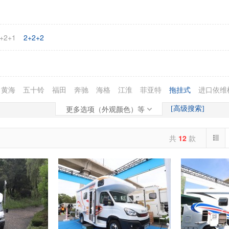
+2+1
2+2+2
黄海
五十铃
福田
奔驰
海格
江淮
菲亚特
拖挂式
进口依维
更多选项（外观颜色）等
[高级搜索]
共
12
款