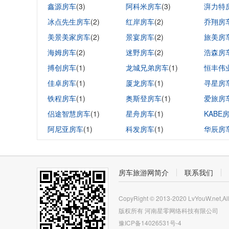
鑫源房车
(3)
阿科米房车
(3)
湃力特
冰点先生房车
(2)
红岸房车
(2)
乔翔房
美景美家房车
(2)
景宴房车
(2)
旅美房
海姆房车
(2)
迷野房车
(2)
浩森房
搏创房车
(1)
龙城兄弟房车
(1)
恒丰伟
佳卓房车
(1)
厦龙房车
(1)
寻星房
铁程房车
(1)
奥斯登房车
(1)
爱旅房
侣途智慧房车
(1)
星舟房车
(1)
KABE
阿尼亚房车
(1)
科发房车
(1)
华辰房
房车旅游网简介
联系我们
CopyRight © 2013-2020 LvYouW.net,All
版权所有
河南星零网络科技有限公司
豫ICP备14026531号-4