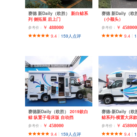
赛德 新Daily（欧胜）
新白鲸系
赛德 新Daily（
列 侧拓展 后上门
（小额头）
￥
488000
￥
458000
参考价：
参考价：
9.4
159人点评
9.4
|
|
赛德新Daily（欧胜）
2019款白
赛德-新Daily（
鲸 纵置子母床版 自动挡
鲸系列-横置大床
￥
458000
￥
458000
参考价：
参考价：
9.4
159人点评
9.4
|
|