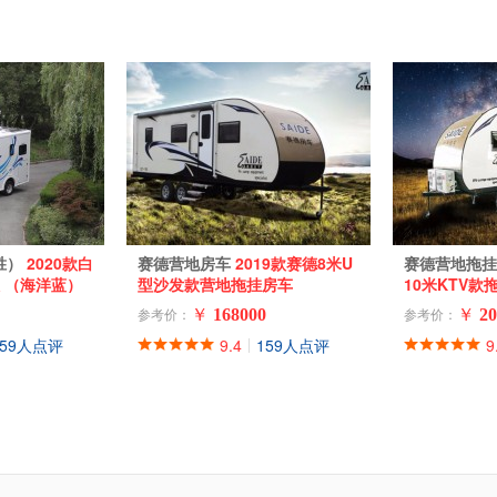
欧胜）
2020款白
赛德营地房车
2019款赛德8米U
赛德营地拖
 （海洋蓝）
型沙发款营地拖挂房车
10米KTV款
￥
168000
￥
20
参考价：
参考价：
159人点评
9.4
159人点评
9
|