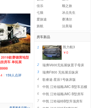
佳乐
顺之旅
七狼
冰点先生
爱旅途
赛沸尔
旌航
法美瑞
房车新品
凯力航3
1
￥0
挂
2019款赛德营地型
拖挂房车 单拓展
瑞弗V600无拓展纵置子母床
2
8000
瑞弗F800 无拓展后纵床
3
.4
159人点评
|
歌睿途·星辰1号纵床版
4
中凯 江铃福顺JMC B型车后横
5
床
中凯 江铃福顺JMC B型房车
6
中凯 江铃福特B型升顶房车
7
查看更多品牌
>>