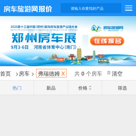
请输入你要找的产品
首页
>
房车
>
弗瑞德姆
X
共
个房车
清空
0
热门
新品
价格
筛选