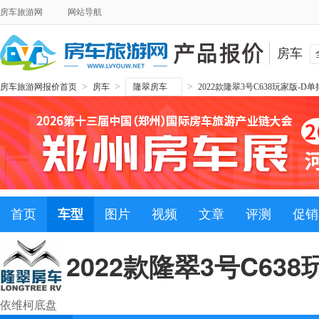
房车旅游网
网站导航
房车
>
>
>
房车旅游网报价首页
房车
隆翠房车
2022款隆翠3号C638玩家版-D单
首页
车型
图片
视频
文章
评测
促销
2022款隆翠3号C63
依维柯底盘