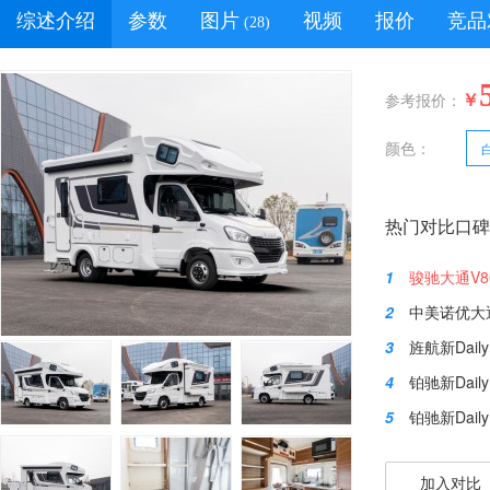
综述介绍
参数
图片
视频
报价
竞品
(28)
￥
参考报价：
颜色：
热门对比口碑
1
骏驰大通V8
2
中美诺优大通
3
旌航新Dail
4
铂驰新Dai
5
铂驰新Dail
加入对比