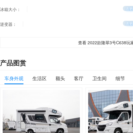
击败
冰箱大小：
击败
逆变器：
查看 2022款隆翠3号C638
产品图赏
车身外观
生活区
额头
客厅
卫生间
细节