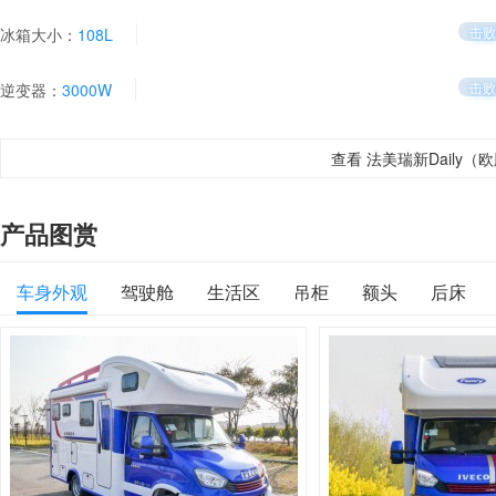
击败
冰箱大小：
108L
击败
逆变器：
3000W
查看 法美瑞新Daily（
产品图赏
车身外观
驾驶舱
生活区
吊柜
额头
后床
内部整体
控制面板