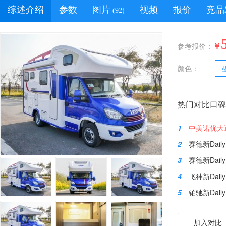
综述介绍
参数
图片
视频
报价
竞品
(92)
￥
参考报价：
颜色：
热门对比口碑
1
中美诺优大通
2
赛德新Dail
3
赛德新Daily
4
飞神新Dail
5
铂驰新Daily
加入对比