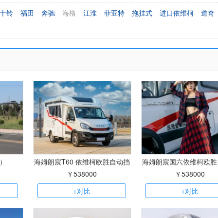
十铃
福田
奔驰
海格
江淮
菲亚特
拖挂式
进口依维柯
道奇
胜）
海姆朗宸T60 依维柯欧胜自动挡
海姆朗宸国六依维柯欧胜
￥538000
￥538000
+对比
+对比