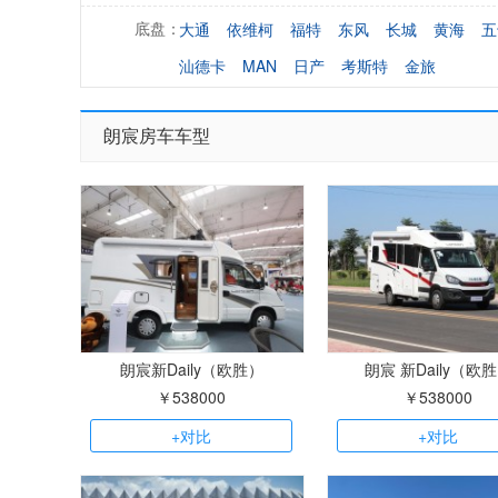
大通
依维柯
福特
东风
长城
黄海
五
底盘：
汕德卡
MAN
日产
考斯特
金旅
朗宸房车车型
朗宸新Daily（欧胜）
朗宸 新Daily（欧
￥538000
￥538000
+对比
+对比