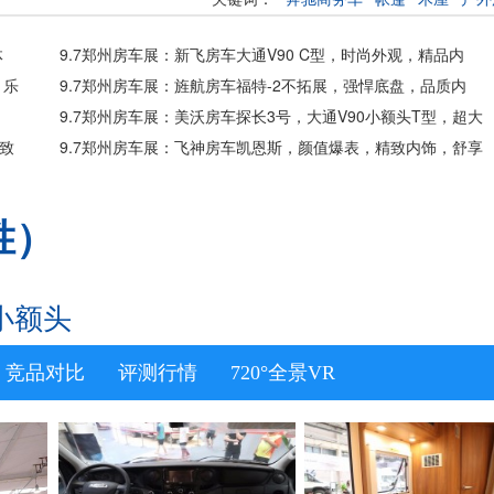
体
9.7郑州房车展：新飞房车大通V90 C型，时尚外观，精品内
，乐
饰，纵享旅居生活！
9.7郑州房车展：旌航房车福特-2不拓展，强悍底盘，品质内
饰，丰富配置！
9.7郑州房车展：美沃房车探长3号，大通V90小额头T型，超大
致
空间，舒适驾乘！
9.7郑州房车展：飞神房车凯恩斯，颜值爆表，精致内饰，舒享
旅居
胜）
柯小额头
竞品对比
评测行情
720°全景VR