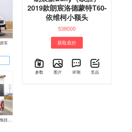
2019款朗宸洛德蒙特T60-
依维柯小额头
538000
获取底价
型房车
参数
图片
评测
竞品
海姆朗宸 LC-60(6m)上路拖挂房车