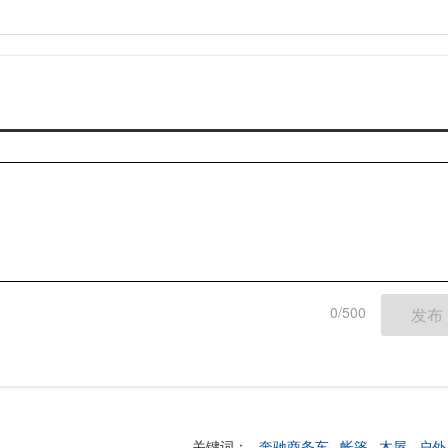
0/500
发布
骏驰大通V80
拓锐斯特新Daily（欧胜
关键词：
奔驰商务车
帐篷
木屋
户外