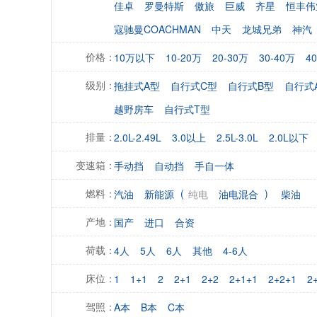
佳卓
罗曼特斯
傲旅
巨威
齐星
恒丰伟
寇驰曼COACHMAN
中天
龙城兄弟
神汽
10万以下
10-20万
20-30万
30-40万
4
价格：
拖挂式A型
自行式C型
自行式B型
自行式
级别：
越野房车
自行式T型
2.0L-2.49L
3.0以上
2.5L-3.0L
2.0L以下
排量：
手动挡
自动挡
手自一体
变速箱：
(
)
汽油
新能源
纯电
油电混合
柴油
燃料：
国产
进口
合资
产地：
4人
5人
6人
其他
4-6人
荷载：
1
1+1
2
2+1
2+2
2+1+1
2+2+1
2
床位：
A本
B本
C本
驾照：