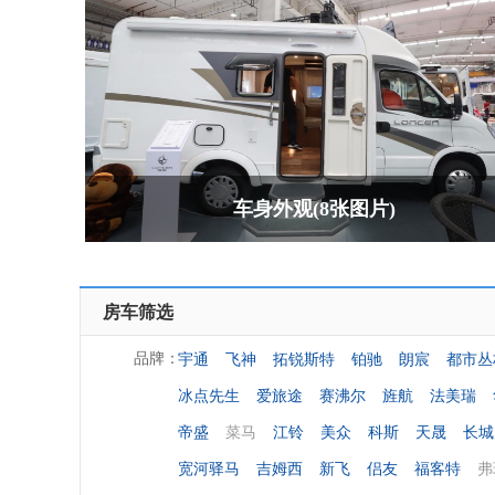
车身外观(8张图片)
房车筛选
宇通
飞神
拓锐斯特
铂驰
朗宸
都市丛
品牌：
冰点先生
爱旅途
赛沸尔
旌航
法美瑞
帝盛
菜马
江铃
美众
科斯
天晟
长城
宽河驿马
吉姆西
新飞
侣友
福客特
弗