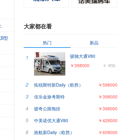
上
大家都在看
B型
热门
新品
骏驰大通V80
1
￥398000
对比
2
拓锐斯特新Daily（欧胜）
￥598000
3
佳乐金旅考斯特
￥398000
4
骏奇公路拖挂
￥398000
5
中美诺优大通V80
￥428000
6
旌航新Daily（欧胜）
￥608000