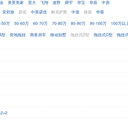
业
美景美家
宽大
飞翔
迷野
舜宇
华宝
华辰
中房
安舒旅
蔚览
中美诺优
耐克萨斯
中道
路派
华晨
0-50万
50-60万
60-70万
70-80万
80-90万
90-100万
100万以
A型
营地拖挂
商务房车
移动别墅
拖挂式D型
拖挂式C型
拖挂式
+2+2