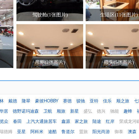
驾驶舱(1张图片)
生活区(11张图片)
吊柜(2张图片)
额头(5张图片)
林
戴德
隆翠
豪彼HOBBY
赛德
骏驰
亚特
佳乐
顺之旅
七
华居
德野诺玛迪森
卫航
顺旅
新星
盛弘
德兴
驰能
趣蜂
览众
春田
上汽大通旅居车
鑫源
家之旅
陆途
红岸
荣成龙河
瑞德姆
亚星
阿科米
途酷
鲁道尔
盟旅
阳光尚游
御泰
澳森