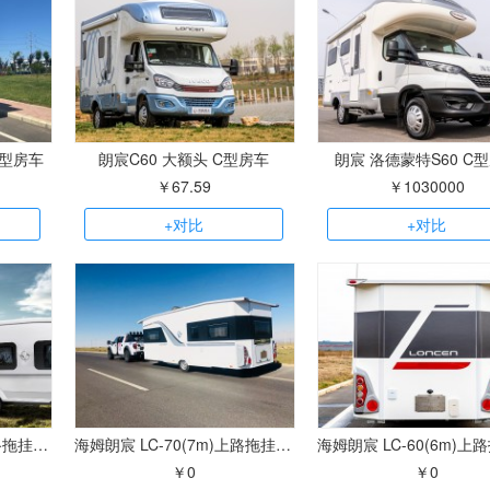
C型房车
朗宸C60 大额头 C型房车
朗宸 洛德蒙特S60 C
￥67.59
￥1030000
+对比
+对比
海姆朗宸 LC-80(8m)上路拖挂房车
海姆朗宸 LC-70(7m)上路拖挂房车
￥0
￥0