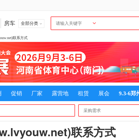
房车
全部分类
ouw.net)联系方式
测
促销
厂家
露营地
租赁
展会
9.3-6
lvyouw.net)联系方式