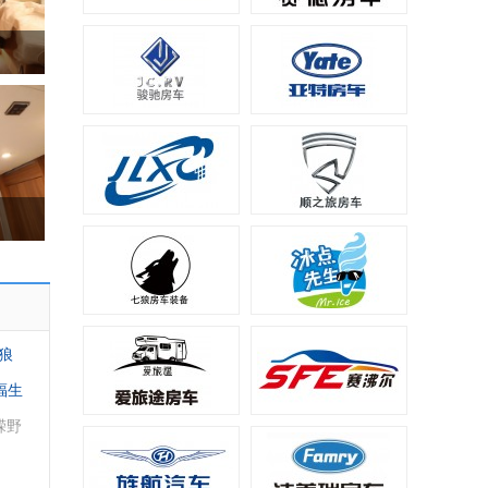
狼
福生
嵘野