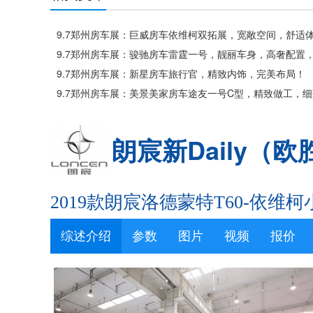
9.7郑州房车展：巨威房车依维柯双拓展，宽敞空间，舒适
验！
9.7郑州房车展：骏驰房车雷霆一号，靓丽车身，高奢配置
享旅居！
9.7郑州房车展：新星房车旅行官，精致内饰，完美布局！
9.7郑州房车展：美景美家房车途友一号C型，精致做工，细
设计！
朗宸新Daily（欧
2019款朗宸洛德蒙特T60-依维
综述介绍
参数
图片
视频
报价