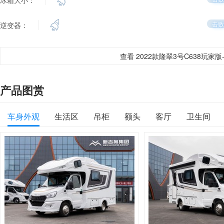
冰箱大小：
击败
逆变器：
查看 2022款隆翠3号C638玩家
产品图赏
车身外观
生活区
吊柜
额头
客厅
卫生间