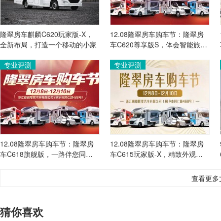
隆翠房车麒麟C620玩家版-X，
12.08隆翠房车购车节：隆翠房
全新布局，打造一个移动的小家
车C620尊享版S，体会智能旅居
生活！
专业评测
专业评测
12.08隆翠房车购车节：隆翠房
12.08隆翠房车购车节：隆翠房
车C618旗舰版，一路伴您同
车C615玩家版-X，精致外观，
行！
主打舒适生活！
查看更多
猜你喜欢