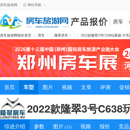
房车旅游网
网站导航
房车
>
>
>
房车旅游网报价首页
房车
隆翠房车
2022款隆翠3号C638玩家版-W
首页
车型
图片
视频
文章
评测
促销
2022款隆翠3号C63
综述介绍
参数
图片
视频
报价
竞品
(21)