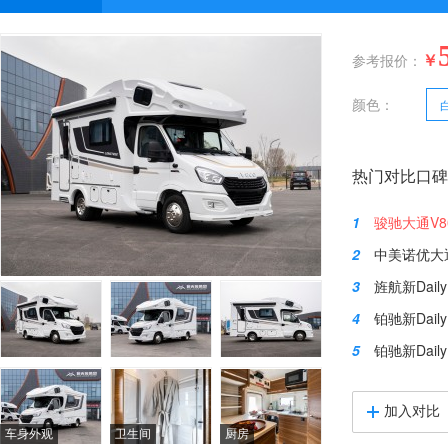
￥
参考报价：
颜色：
热门对比口碑
1
骏驰大通V8
2
中美诺优大通
3
旌航新Dail
4
铂驰新Dai
5
铂驰新Dail
加入对比
车身外观
卫生间
厨房