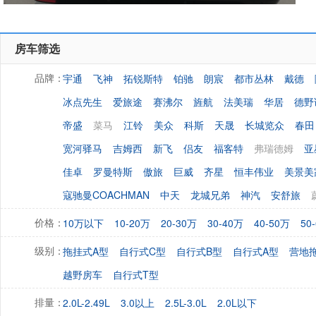
房车筛选
宇通
飞神
拓锐斯特
铂驰
朗宸
都市丛林
戴德
品牌：
冰点先生
爱旅途
赛沸尔
旌航
法美瑞
华居
德野
帝盛
菜马
江铃
美众
科斯
天晟
长城览众
春田
宽河驿马
吉姆西
新飞
侣友
福客特
弗瑞德姆
亚
佳卓
罗曼特斯
傲旅
巨威
齐星
恒丰伟业
美景美
寇驰曼COACHMAN
中天
龙城兄弟
神汽
安舒旅
10万以下
10-20万
20-30万
30-40万
40-50万
50
价格：
拖挂式A型
自行式C型
自行式B型
自行式A型
营地
级别：
越野房车
自行式T型
2.0L-2.49L
3.0以上
2.5L-3.0L
2.0L以下
排量：