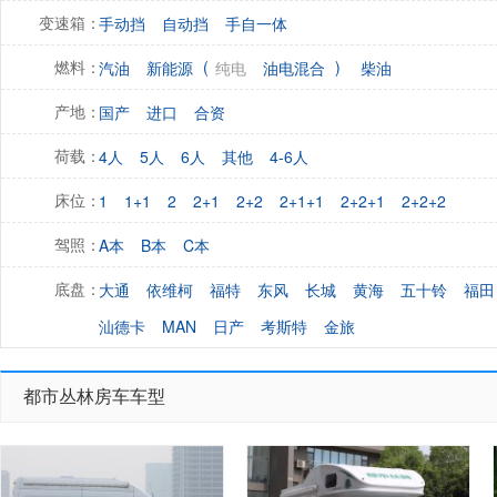
手动挡
自动挡
手自一体
变速箱：
(
)
汽油
新能源
纯电
油电混合
柴油
燃料：
国产
进口
合资
产地：
4人
5人
6人
其他
4-6人
荷载：
1
1+1
2
2+1
2+2
2+1+1
2+2+1
2+2+2
床位：
A本
B本
C本
驾照：
大通
依维柯
福特
东风
长城
黄海
五十铃
福田
底盘：
汕德卡
MAN
日产
考斯特
金旅
都市丛林房车车型