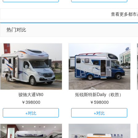
查看更多都市
热门对比
骏驰大通V80
拓锐斯特新Daily（欧胜）
￥398000
￥598000
+对比
+对比