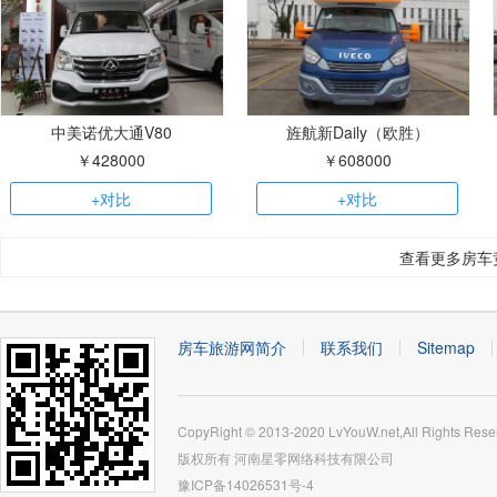
中美诺优大通V80
旌航新Daily（欧胜）
￥428000
￥608000
+对比
+对比
查看更多房车
房车旅游网简介
联系我们
Sitemap
CopyRight © 2013-2020 LvYouW.net,All Rights Rese
版权所有
河南星零网络科技有限公司
豫ICP备14026531号-4