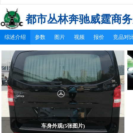
都市丛林奔驰威霆商务
综述介绍
参数
图片
视频
报价
竞品对
车身外观(5张图片)