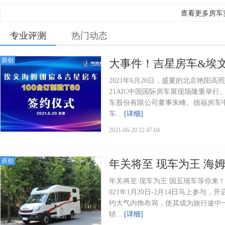
查看更多房车
专业评测
热门动态
原创
大事件！吉星房车&埃文
2021年6月20日，盛夏的北京艳阳高
21AIC中国国际房车展现场隆重举
车股份有限公司董事朱峰、德福房车
车...
[详细]
2021-06-20 22:47:04
原创
年关将至 现车为王 海
年关将至 现车为王 国五现车等你来！O
021年1月20日-2月14日马上参与
约大气内饰布局，使其成为旅行途中
轿...
[详细]