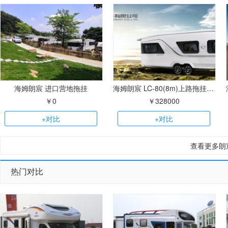
海姆朗宸 进口营地拖挂
海姆朗宸 LC-80(8m)上路拖挂房车
￥0
￥328000
+对比
+对比
查看更多朗
热门对比