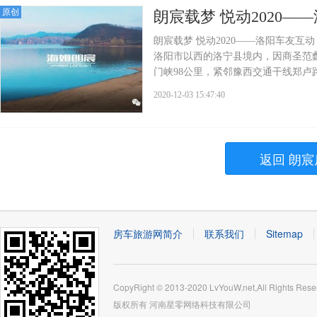
原创
朗宸载梦 悦动2020—
朗宸载梦 悦动2020——洛阳车友
洛阳市以西的洛宁县境内，因商圣范蠡
门峡98公里，紧邻豫西交通干线郑卢路
2020-12-03 15:47:40
返回 朗宸
房车旅游网简介
联系我们
Sitemap
CopyRight © 2013-2020 LvYouW.net,All Rights Rese
版权所有
河南星零网络科技有限公司