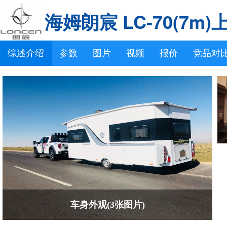
海姆朗宸 LC-70(7m
综述介绍
参数
图片
视频
报价
竞品对
车身外观(3张图片)