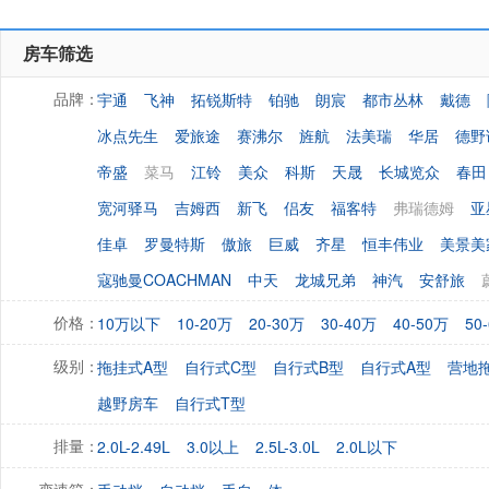
房车筛选
宇通
飞神
拓锐斯特
铂驰
朗宸
都市丛林
戴德
品牌：
冰点先生
爱旅途
赛沸尔
旌航
法美瑞
华居
德野
帝盛
菜马
江铃
美众
科斯
天晟
长城览众
春田
宽河驿马
吉姆西
新飞
侣友
福客特
弗瑞德姆
亚
佳卓
罗曼特斯
傲旅
巨威
齐星
恒丰伟业
美景美
寇驰曼COACHMAN
中天
龙城兄弟
神汽
安舒旅
10万以下
10-20万
20-30万
30-40万
40-50万
50
价格：
拖挂式A型
自行式C型
自行式B型
自行式A型
营地
级别：
越野房车
自行式T型
2.0L-2.49L
3.0以上
2.5L-3.0L
2.0L以下
排量：