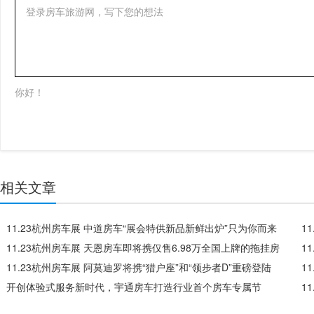
登录房车旅游网，写下您的想法
你好！
相关文章
11.23杭州房车展 中道房车“展会特供新品新鲜出炉”只为你而来
1
11.23杭州房车展 天恩房车即将携仅售6.98万全国上牌的拖挂房
车
1
车亮相
11.23杭州房车展 阿莫迪罗将携“猎户座”和“领步者D”重磅登陆
的
1
开创体验式服务新时代，宇通房车打造行业首个房车专属节
拖
1
日！