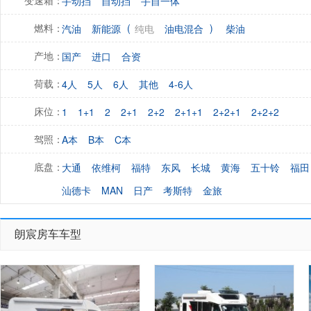
手动挡
自动挡
手自一体
变速箱：
(
)
汽油
新能源
纯电
油电混合
柴油
燃料：
国产
进口
合资
产地：
4人
5人
6人
其他
4-6人
荷载：
1
1+1
2
2+1
2+2
2+1+1
2+2+1
2+2+2
床位：
A本
B本
C本
驾照：
大通
依维柯
福特
东风
长城
黄海
五十铃
福田
底盘：
汕德卡
MAN
日产
考斯特
金旅
朗宸房车车型