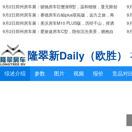
9月2日郑州房车展：骏驰房车巨蟹座B型，温和细致，显无限创
9
造力！
9月2日郑州房车展：赛德房车白鲸plus双拓版，远方之旅，再
风
9
次出发！
9月2日郑州房车展：美沃房车M10 PLUS版，历经千山，挥洒
海
9
从容!
9月2日郑州房车展：爱旅途房车C型，陪你沉沦美景，拥抱自
刻
9
然！
更
隆翠新Daily（欧胜）
综述介绍
参数
图片
视频
报价
竞品对