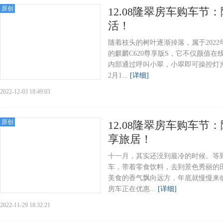
原创
12.08隆翠房车购车节
活！
随着枝头的树叶逐渐掉落，属于202
的麒麟C620尊享版S，它不仅颜值
内部通过呼叫小翠，小翠即可操控灯光
2月1...
[详细]
2022-12-03 18:49:03
原创
12.08隆翠房车购车节
享旅居！
十一月，其实还没到最冷的时候。等
车，带着零食饮料，去到景色秀丽的
美食的香气飘向远方，年底就慢慢来临
房车正在优惠...
[详细]
2022-11-29 18:32:21