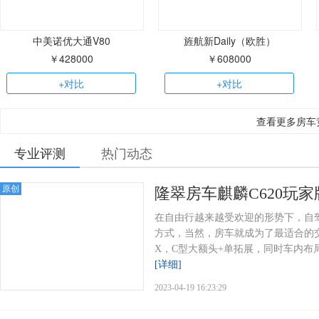
中美诺优大通V80
旌航新Daily（欧胜）
￥428000
￥608000
+对比
+对比
查看更多房车
专业评测
热门动态
原创
隆翠房车麒麟C620玩
在自由行越来越受欢迎的形势下，自
方式，当然，房车就成为了最适合的交
X，C型大额头+单拓展，同时车内布局
[详细]
2023-04-19 16:23:29