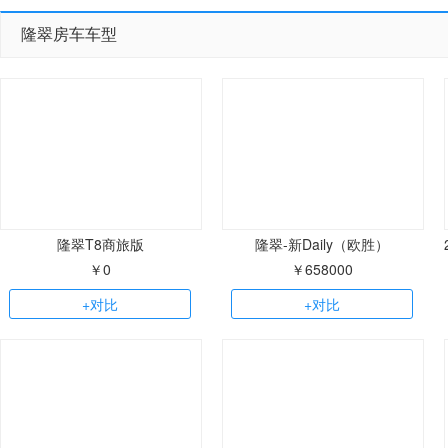
隆翠房车车型
隆翠T8商旅版
隆翠-新Daily（欧胜）
￥0
￥658000
+对比
+对比