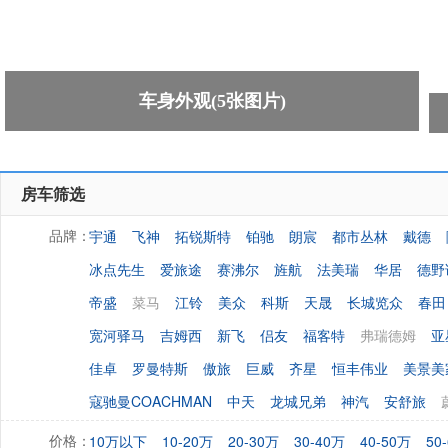
车身外观(5张图片)
房车筛选
宇通
飞神
拓锐斯特
铂驰
朗宸
都市丛林
戴德
品牌：
冰点先生
爱旅途
赛沸尔
旌航
法美瑞
华居
德野
帝盛
菜马
江铃
美众
科斯
天晟
长城览众
春田
宽河驿马
吉姆西
新飞
侣友
福客特
弗瑞德姆
亚
佳卓
罗曼特斯
傲旅
巨威
齐星
恒丰伟业
美景美
寇驰曼COACHMAN
中天
龙城兄弟
神汽
安舒旅
10万以下
10-20万
20-30万
30-40万
40-50万
50
价格：