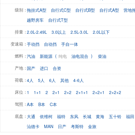
拖挂式A型
自行式C型
自行式B型
自行式A型
营地
级别：
越野房车
自行式T型
2.0L-2.49L
3.0以上
2.5L-3.0L
2.0L以下
排量：
手动挡
自动挡
手自一体
变速箱：
(
)
汽油
新能源
纯电
油电混合
柴油
燃料：
国产
进口
合资
产地：
4人
5人
6人
其他
4-6人
荷载：
1
1+1
2
2+1
2+2
2+1+1
2+2+1
2+2+2
床位：
A本
B本
C本
驾照：
大通
依维柯
福特
东风
长城
黄海
五十铃
福田
底盘：
汕德卡
MAN
日产
考斯特
金旅