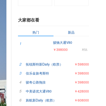
大家都在看
热门
新品
骏驰大通V80
1
￥398000
对比
2
拓锐斯特新Daily（欧胜）
￥598000
3
佳乐金旅考斯特
￥398000
4
骏奇公路拖挂
￥398000
5
中美诺优大通V80
￥428000
6
旌航新Daily（欧胜）
￥608000