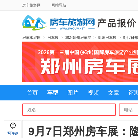
房车旅游网
网站导航
>
>
>
>
房车旅游网
房车展
2024郑州房车展
郑州房车展
9月7日
首页
车型
图片
视频
文章
评
9月7日郑州房车展：
写评论