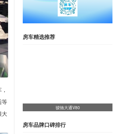
房车精选推荐
车，
适等
骏驰大通V80
很大
房车品牌口碑排行