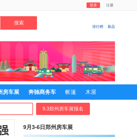
登录
注册
排行榜
新品
郑州房车展
奔驰商务车
帐篷
木屋
9.3郑州房车展报名
强
9月3-6日郑州房车展