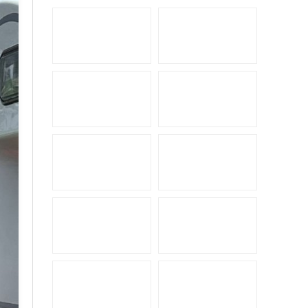
拓锐斯特新Daily（欧胜）
佳乐金旅考斯特