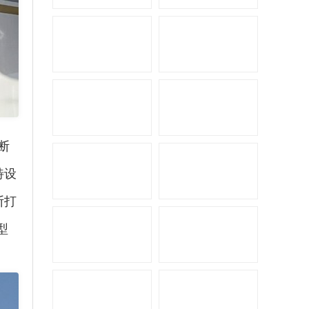
骏奇公路拖挂
断
特设
断打
型
中美诺优大通V80