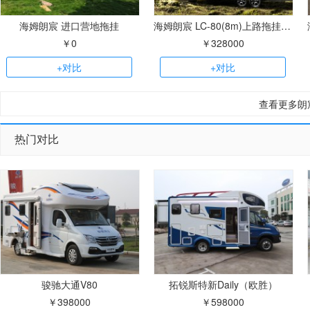
海姆朗宸 进口营地拖挂
海姆朗宸 LC-80(8m)上路拖挂房车
￥0
￥328000
+对比
+对比
查看更多朗
热门对比
骏驰大通V80
拓锐斯特新Daily（欧胜）
￥398000
￥598000