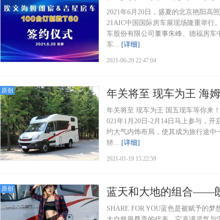
2021年6月20日，盛夏的北京艳阳高
21AIC中国国际房车展现场隆重举
车股份有限公司董事朱峰、德福房车
车...
[详细]
2021-06-20 22:47:04
原创
年关将至 现车为王 海
年关将至 现车为王 国五现车等你来！O
021年1月20日-2月14日马上参与
约大气内饰布局，使其成为旅行途中
轿...
[详细]
2021-01-19 15:22:59
原创
蓝天和大地的组合——朗
SHARE FOR YOU蓝色是被赋
大自然最尊贵的代表，它充满灵气与