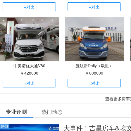
+对比
+对比
中美诺优大通V80
旌航新Daily（欧胜）
￥428000
￥608000
+对比
+对比
查看更多房车
专业评测
热门动态
原创
大事件！吉星房车&埃文