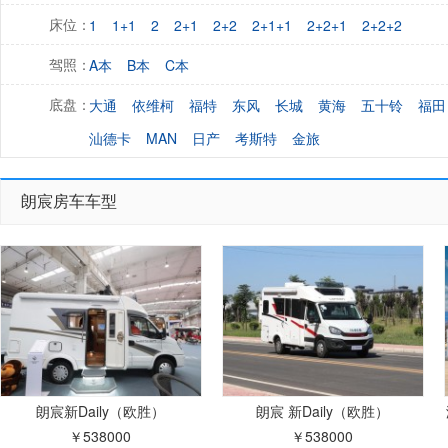
1
1+1
2
2+1
2+2
2+1+1
2+2+1
2+2+2
床位：
A本
B本
C本
驾照：
大通
依维柯
福特
东风
长城
黄海
五十铃
福田
底盘：
汕德卡
MAN
日产
考斯特
金旅
朗宸房车车型
朗宸新Daily（欧胜）
朗宸 新Daily（欧胜）
￥538000
￥538000