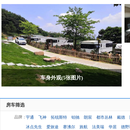
车身外观(5张图片)
房车筛选
宇通
飞神
拓锐斯特
铂驰
朗宸
都市丛林
戴德
品牌：
冰点先生
爱旅途
赛沸尔
旌航
法美瑞
华居
德野