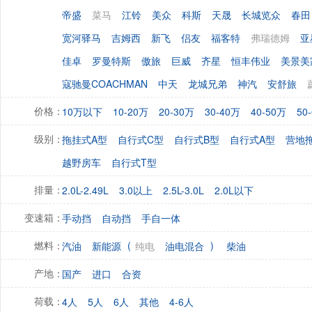
帝盛
菜马
江铃
美众
科斯
天晟
长城览众
春田
宽河驿马
吉姆西
新飞
侣友
福客特
弗瑞德姆
亚
佳卓
罗曼特斯
傲旅
巨威
齐星
恒丰伟业
美景美
寇驰曼COACHMAN
中天
龙城兄弟
神汽
安舒旅
10万以下
10-20万
20-30万
30-40万
40-50万
50
价格：
拖挂式A型
自行式C型
自行式B型
自行式A型
营地
级别：
越野房车
自行式T型
2.0L-2.49L
3.0以上
2.5L-3.0L
2.0L以下
排量：
手动挡
自动挡
手自一体
变速箱：
(
)
汽油
新能源
纯电
油电混合
柴油
燃料：
国产
进口
合资
产地：
4人
5人
6人
其他
4-6人
荷载：