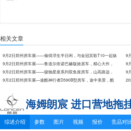
相关文章
9月2日郑州房车展——偷得浮生半日闲，与金冠宾歌T10一起纵
9
情山水
9月2日郑州房车展——鲁道尔依诺巴赫版旅居车，精心大作，
华
9
品质之选
9月2日郑州房车展——骏驰星座系列双鱼座房车，山高路远，
通
9
看世界，也找自己
9月2日郑州房车展—途酷神行者D590B型房车，途中美景，酷
2
在人间，D590陪您走天下
海姆朗宸 进口营地拖
综述介绍
参数
图片
视频
报价
竞品对