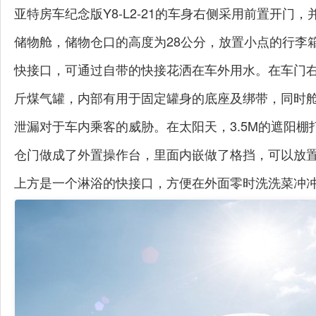
亚特房车纪念版Y8-L2-21的车身右侧采用前置开
储物舱，储物仓口的高度为28公分，放置小点的行李
快接口，可通过自带的快接花洒在车外用水。在车门右
斤煤气罐，内部有用于固定罐身的底座及绑带，同时
泄漏对于车内乘客的威胁。在太阳天，3.5M的遮阳
仓门做成了外置操作台，里面内嵌做了格挡，可以放置
上方是一个淋浴的快接口，方便在外面零时洗洗菜冲