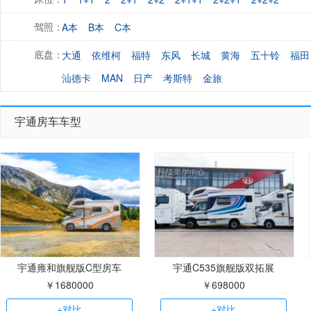
A本
B本
C本
驾照：
大通
依维柯
福特
东风
长城
黄海
五十铃
福田
底盘：
汕德卡
MAN
日产
考斯特
金旅
宇通房车车型
宇通雍和旗舰版C型房车
宇通C535旗舰版双拓展
￥1680000
￥698000
+对比
+对比