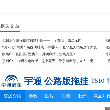
相关文章
七狼房车炫狼依维柯越野版——一车在侧，旅居无忧！
戴
9月2日郑州房车展圆满结束，宇通C533豪华版无拓展房车大受
始
法
追捧！
朗宸C58双拓展C型房车，月朗风清，宏宸万里！
来
宇通C530大玩家定制版，这个夏天，乘宇通出行，当人生玩
9
家！
宇通 公路版拖挂
T510
综述介绍
参数
图片
视频
报价
竞品对