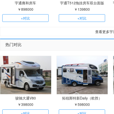
宇通雍和房车
宇通T512拖挂房车双台面版
￥898000
￥139800
+对比
+对比
查看更多宇
热门对比
骏驰大通V80
拓锐斯特新Daily（欧胜）
￥398000
￥598000
+对比
+对比