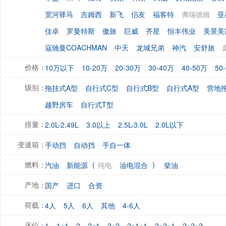
宽河驿马
吉姆西
新飞
侣友
福客特
弗瑞德姆
亚
佳卓
罗曼特斯
傲旅
巨威
齐星
恒丰伟业
美景美
寇驰曼COACHMAN
中天
龙城兄弟
神汽
安舒旅
10万以下
10-20万
20-30万
30-40万
40-50万
50
价格：
拖挂式A型
自行式C型
自行式B型
自行式A型
营地
级别：
越野房车
自行式T型
2.0L-2.49L
3.0以上
2.5L-3.0L
2.0L以下
排量：
手动挡
自动挡
手自一体
变速箱：
(
)
汽油
新能源
纯电
油电混合
柴油
燃料：
国产
进口
合资
产地：
4人
5人
6人
其他
4-6人
荷载：
1
1+1
2
2+1
2+2
2+1+1
2+2+1
2+2+2
床位：