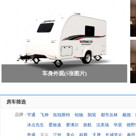
车身外观(5张图片)
房车筛选
宇通
飞神
拓锐斯特
铂驰
朗宸
都市丛林
戴德
品牌：
冰点先生
爱旅途
赛沸尔
旌航
法美瑞
华居
德野
帝盛
菜马
江铃
美众
科斯
天晟
长城览众
春田