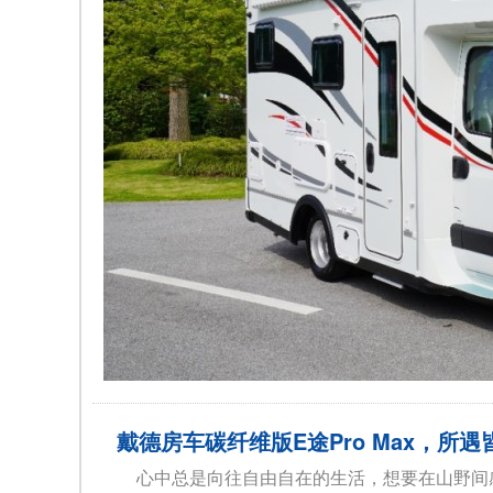
戴德房车碳纤维版E途Pro Max，所
心中总是向往自由自在的生活，想要在山野间