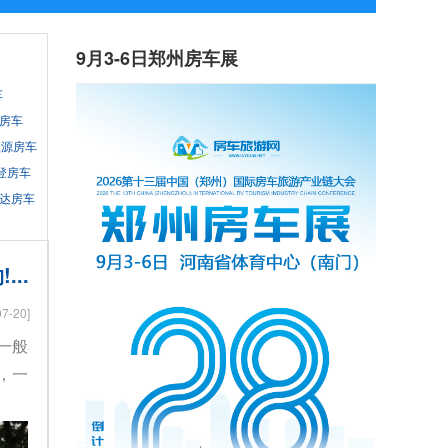
9月3-6日郑州房车展
车
房车
鑫源房车
登房车
达房车
..
07-20]
一般
，一