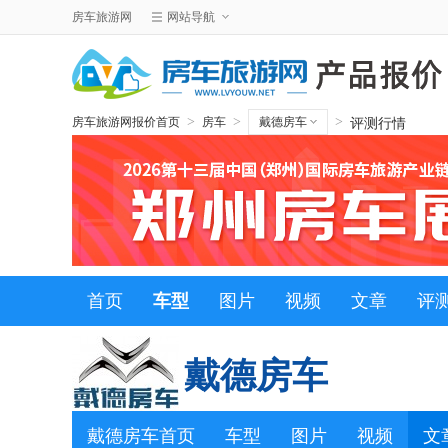
房车旅游网
网站导航
评测行情
>
>
>
房车旅游网报价首页
房车
戴德房车
首页
车型
图片
视频
文章
评
戴德房车
戴德房车首页
车型
图片
视频
文