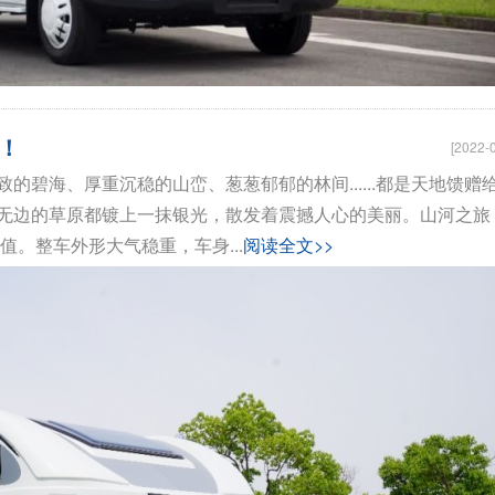
骏驰大通V80
拓锐斯特新Daily（欧胜
！
[2022-
碧海、厚重沉稳的山峦、葱葱郁郁的林间......都是天地馈赠
无边的草原都镀上一抹银光，散发着震撼人心的美丽。山河之旅
。整车外形大气稳重，车身...
阅读全文>>