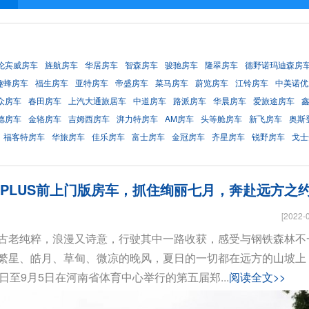
伦宾威房车
旌航房车
华居房车
智森房车
骏驰房车
隆翠房车
德野诺玛迪森房
趣蜂房车
福生房车
亚特房车
帝盛房车
菜马房车
蔚览房车
江铃房车
中美诺优
众房车
春田房车
上汽大通旅居车
中道房车
路派房车
华晨房车
爱旅途房车
德房车
金辂房车
吉姆西房车
湃力特房车
AM房车
头等舱房车
新飞房车
奥斯
福客特房车
华旅房车
佳乐房车
富士房车
金冠房车
齐星房车
锐野房车
戈士
LUS前上门版房车，抓住绚丽七月，奔赴远方之约!.
[2022-
古老纯粹，浪漫又诗意，行驶其中一路收获，感受与钢铁森林不
繁星、皓月、草甸、微凉的晚风，夏日的一切都在远方的山坡上
至9月5日在河南省体育中心举行的第五届郑...
阅读全文>>