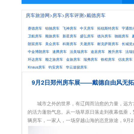
房车旅游网
>
房车
>
房车评测
>
戴德房车
赛德房车
铂驰房车
飞神房车
中天房车
拓锐斯特房车
宇通凯
卫航房车
顺旅房车
新星房车
盛弘房车
德兴房车
驰能房车
朗宸房车
美众房车
科斯房车
天晟房车
耐克萨斯房车
长城览
中金博朗房车
速腾房车
法美瑞房车
途居房车
雅升房车
法瑞
环达房车
顺之旅房车
金旅房车
瑞弗房车
铁程房车
侣友房车
Knaus房车
钧安房车
华云途骏房车
9月2日郑州房车展——戴德自由风无拓P
城市之外的世界，有辽阔而治愈的力量，远方
的活力蓬勃气息。从一场草原日落走到夜幕低垂，
辆房车，一家人，一场穿越山海的恣意旅途，9月2日