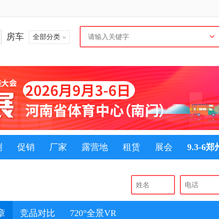
房车
全部分类
测
促销
厂家
露营地
租赁
展会
9.3-6
章
竞品对比
720°全景VR