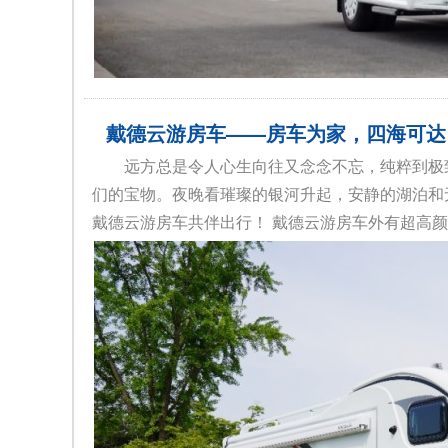
戴德云游房车——房车为家，四海可达
远方总是令人心生向往又念念不忘，纯粹到极致的
们的宝物。夜晚看璀璨的银河升起，安静的湖泊和
戴德云游房车共伴出行！ 戴德云游房车外有超高颜值