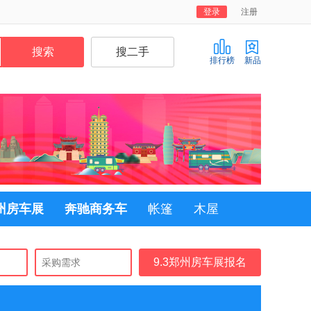
登录
注册
排行榜
新品
郑州房车展
奔驰商务车
帐篷
木屋
9.3郑州房车展报名