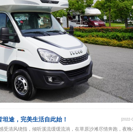
遇皆坦途，完美生活自此始！
[2022-
感受清风绕指，倾听溪流缓缓流淌，在草原沙滩尽情奔跑，夜晚