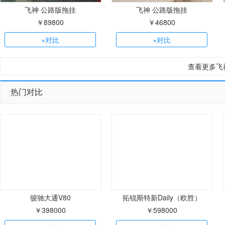
飞神 公路版拖挂
飞神 公路版拖挂
￥89800
￥46800
+对比
+对比
查看更多飞
热门对比
骏驰大通V80
拓锐斯特新Daily（欧胜）
￥398000
￥598000