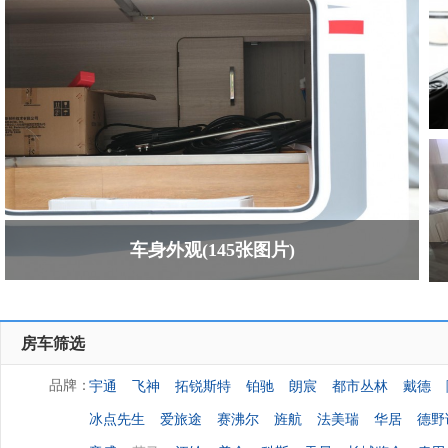
车身外观(145张图片)
房车筛选
宇通
飞神
拓锐斯特
铂驰
朗宸
都市丛林
戴德
品牌：
冰点先生
爱旅途
赛沸尔
旌航
法美瑞
华居
德野