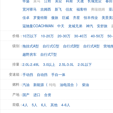
帝盛
菜马
江铃
美众
科斯
天晟
长城览众
春田
宽河驿马
吉姆西
新飞
侣友
福客特
弗瑞德姆
亚
佳卓
罗曼特斯
傲旅
巨威
齐星
恒丰伟业
美景美
寇驰曼COACHMAN
中天
龙城兄弟
神汽
安舒旅
10万以下
10-20万
20-30万
30-40万
40-50万
50
价格：
拖挂式A型
自行式C型
自行式B型
自行式A型
营地
级别：
越野房车
自行式T型
2.0L-2.49L
3.0以上
2.5L-3.0L
2.0L以下
排量：
手动挡
自动挡
手自一体
变速箱：
(
)
汽油
新能源
纯电
油电混合
柴油
燃料：
国产
进口
合资
产地：
4人
5人
6人
其他
4-6人
荷载：