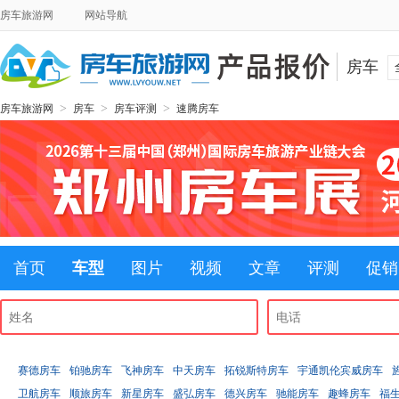
房车旅游网
网站导航
房车
>
>
>
房车旅游网
房车
房车评测
速腾房车
首页
车型
图片
视频
文章
评测
促销
赛德房车
铂驰房车
飞神房车
中天房车
拓锐斯特房车
宇通凯伦宾威房车
卫航房车
顺旅房车
新星房车
盛弘房车
德兴房车
驰能房车
趣蜂房车
福