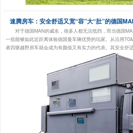
速腾房车：安全舒适又宽“容”大“肚”的德国M
对于德国MAN的威名，很多人都无法抵挡，而当德国M
一批能够如此近距离体验德国曼车辆优势的玩家。从沿用TGM 13
者四驱越野房车就会成为有颜值又有实力的代表。其安全舒适又宽“