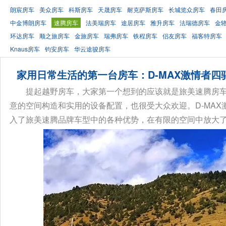
朗宸房车
美众房车
科斯房车
天晟房车
耐克萨斯房车
长城览众房车
春田
中金博朗房车
速腾房车
法美瑞房车
途居房车
雅升房车
法瑞德房车
金
环达房车
顺之旅房车
金旅房车
瑞弗房车
铁程房车
侣友房车
福客特房车
Knaus房车
钧安房车
华云途骏房车
家用日常生活的第一台房车：D-MAX激情者四
提起越野房车，大家第一个想到的应该就是旅美速腾房
意的空间构造和实用的设备配置，也很受大众欢迎。D-MA
入了旅美速腾品牌车型中的各种优势，在有限的空间中放大了生活