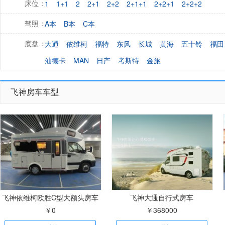
1
1+1
2
2+1
2+2
2+1+1
2+2+1
2+2+2
床位：
A本
B本
C本
驾照：
大通
依维柯
福特
东风
长城
黄海
五十铃
福田
底盘：
汕德卡
MAN
日产
考斯特
金旅
飞神房车车型
飞神依维柯欧胜C型大额头房车
飞神大通自行式房车
￥0
￥368000