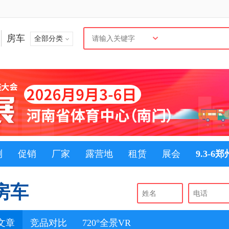
房车
全部分类
测
促销
厂家
露营地
租赁
展会
9.3-6
房车
文章
竞品对比
720°全景VR