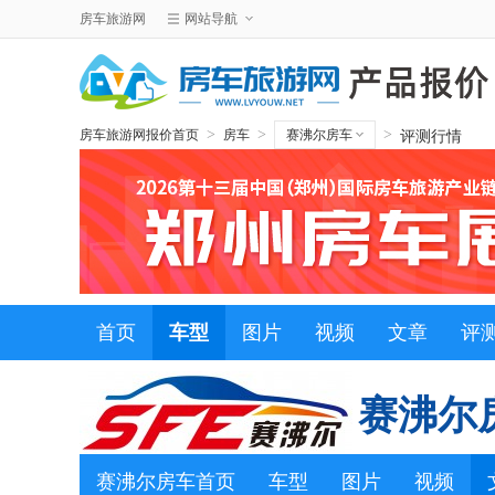
房车旅游网
网站导航
评测行情
>
>
>
房车旅游网报价首页
房车
赛沸尔房车
首页
车型
图片
视频
文章
评
赛沸尔
赛沸尔房车首页
车型
图片
视频