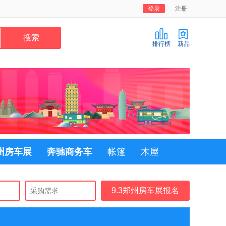
登录
注册
排行榜
新品
郑州房车展
奔驰商务车
帐篷
木屋
9.3郑州房车展报名