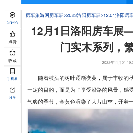
房车旅游网
房车展
>
2023洛阳房车展
>
12.01洛阳房
写评论
繁忙生活中的最佳选择！
12月1日洛阳房车展
点赞
门实木系列，
收藏
2022年11月01 1
随着枝头的树叶逐渐变黄，属于丰收的
手机看
一定的目的，而是为了享受沿路的风景，感
分享
气爽的季节，金黄色渲染了大片山林，开着