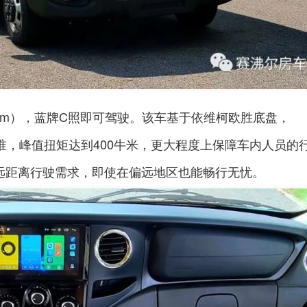
50（mm），蓝牌C照即可驾驶。该车基于依维柯欧胜底盘，
放标准，峰值扭矩达到400牛米，更大程度上保障车内人员的
足远距离行驶需求，即使在偏远地区也能畅行无忧。