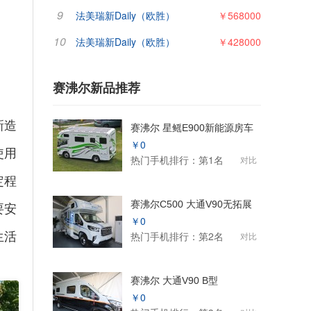
9
法美瑞新Daily（欧胜）
￥568000
10
法美瑞新Daily（欧胜）
￥428000
赛沸尔新品推荐
新造
赛沸尔 星鳐E900新能源房车
￥0
使用
热门手机排行：第1名
对比
定程
要安
赛沸尔C500 大通V90无拓展
￥0
生活
热门手机排行：第2名
对比
赛沸尔 大通V90 B型
￥0