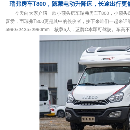
瑞弗房车T800，隐藏电动升降床，长途出行更
今天向大家介绍一款小额头房车瑞弗房车T800，小额
喜爱，而瑞弗T800更是其中的佼佼者，接下来咱们一起来详细
5990×2425×2990mm，核载5人，蓝牌C本即可驾驶。车