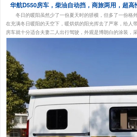
华航D550房车，柴油自动挡，商旅两用，超高
冬日的暖阳虽然少了一份夏天时的骄横，但多了一份格
在充满冬日暖阳的天空下，暖烘烘的阳光挥去了严寒，给人带
房车就十分适合夫妻二人出行驾驶，外观是博朗白的涂装，采用上