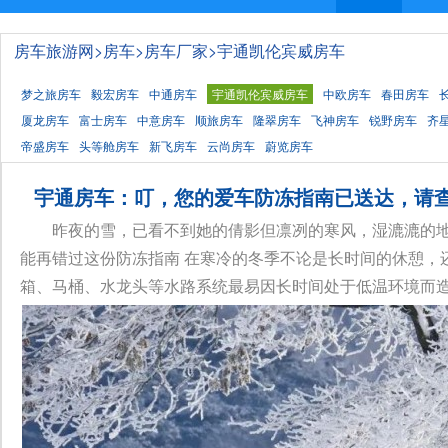
房车旅游网
>
房车
>
房车厂家
>
宇通凯伦宾威房车
梦之旅房车
毅宏房车
中通房车
宇通凯伦宾威房车
中欧房车
春田房车
厦龙房车
富士房车
中意房车
顺旅房车
隆翠房车
飞神房车
锐野房车
齐
帝盛房车
头等舱房车
新飞房车
云尚房车
蔚览房车
宇通房车：叮，您的爱车防冻指南已送达，请
昨夜的雪，已看不到她的倩影但凛冽的寒风，湿漉漉的地
能再错过这份防冻指南 在寒冷的冬季不论是长时间的休憩，
箱、马桶、水龙头等水路系统最易因长时间处于低温环境而造成