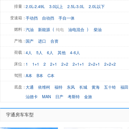
2.0L-2.49L
3.0以上
2.5L-3.0L
2.0L以下
排量：
手动挡
自动挡
手自一体
变速箱：
(
)
汽油
新能源
纯电
油电混合
柴油
燃料：
国产
进口
合资
产地：
4人
5人
6人
其他
4-6人
荷载：
1
1+1
2
2+1
2+2
2+1+1
2+2+1
2+2+2
床位：
A本
B本
C本
驾照：
大通
依维柯
福特
东风
长城
黄海
五十铃
福田
底盘：
汕德卡
MAN
日产
考斯特
金旅
宇通房车车型