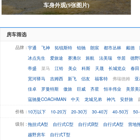
车身外观(9张图片)
房车筛选
宇通
飞神
拓锐斯特
铂驰
朗宸
都市丛林
戴德
品牌：
冰点先生
爱旅途
赛沸尔
旌航
法美瑞
华居
德野
帝盛
菜马
江铃
美众
科斯
天晟
长城览众
春田
宽河驿马
吉姆西
新飞
侣友
福客特
弗瑞德姆
亚
佳卓
罗曼特斯
傲旅
巨威
齐星
恒丰伟业
美景美
寇驰曼COACHMAN
中天
龙城兄弟
神汽
安舒旅
10万以下
10-20万
20-30万
30-40万
40-50万
50
价格：
拖挂式A型
自行式C型
自行式B型
自行式A型
营地
级别：
越野房车
自行式T型