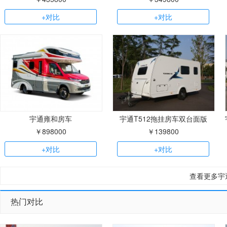
+对比
+对比
宇通雍和房车
宇通T512拖挂房车双台面版
￥898000
￥139800
+对比
+对比
查看更多宇
热门对比