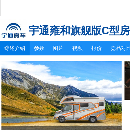
拓锐斯特新Daily（欧胜）
佳乐金
宇通雍和旗舰版C型
综述介绍
参数
图片
视频
报价
竞品对