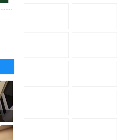
拓锐斯特新Daily（欧胜）
佳乐金旅考斯特