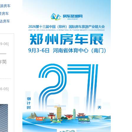
源房车
登房车
达房车
9-06]
——
作简
6-05]