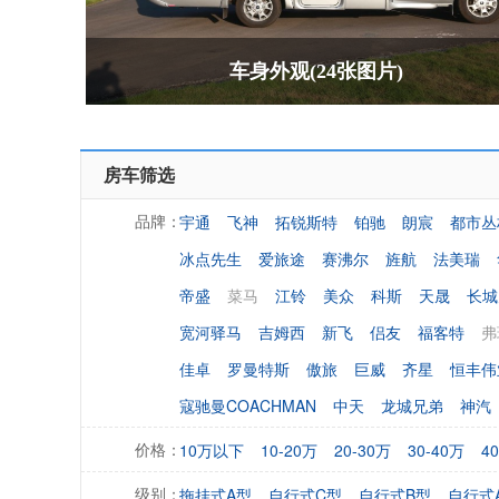
车身外观(24张图片)
房车筛选
宇通
飞神
拓锐斯特
铂驰
朗宸
都市丛
品牌：
冰点先生
爱旅途
赛沸尔
旌航
法美瑞
帝盛
菜马
江铃
美众
科斯
天晟
长城
宽河驿马
吉姆西
新飞
侣友
福客特
弗
佳卓
罗曼特斯
傲旅
巨威
齐星
恒丰伟
寇驰曼COACHMAN
中天
龙城兄弟
神汽
10万以下
10-20万
20-30万
30-40万
4
价格：
拖挂式A型
自行式C型
自行式B型
自行式
级别：