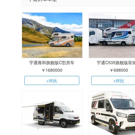
宇通雍和旗舰版C型房车
宇通C535旗舰版双
￥1680000
￥698000
+对比
+对比