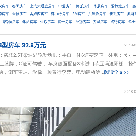
众房车
春田房车
上汽大通旅居车
中道房车
路派房车
华晨房车
爱旅途房车
鑫
德房车
金辂房车
吉姆西房车
湃力特房车
AM房车
头等舱房车
新飞房车
奥斯
福客特房车
华旅房车
佳乐房车
富士房车
金冠房车
齐星房车
锐野房车
戈士
房车 32.8万元
[2018-0
；搭载2.5T柴油涡轮发动机；手自一体6速变速箱；外观：尺寸
足6米，上蓝牌，C证可驾驶； 车身侧面配备3米进口菲亚玛遮阳棚，操
，倒车雷达、影像、顶置行李架、电动踏板等...
阅读全文>>
[2018-0