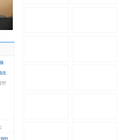
骏奇公路拖挂
狼
福生
嵘野
中美诺优大通V80
上
B型