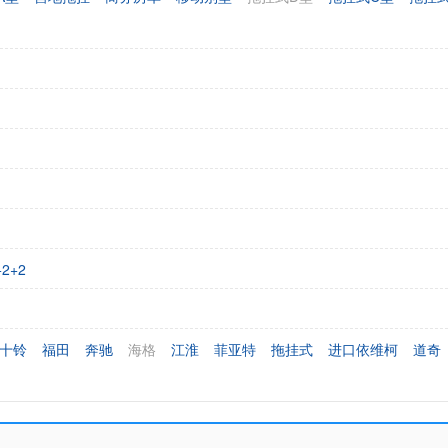
+2+2
十铃
福田
奔驰
海格
江淮
菲亚特
拖挂式
进口依维柯
道奇