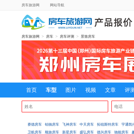
房车旅游网
网站导航
>
>
>
房车旅游网
房车
房车评测
景致房车
首页
车型
图片
视频
文章
评
赛德房车
铂驰房车
飞神房车
中天房车
拓锐斯特房车
宇通凯
卫航房车
顺旅房车
新星房车
盛弘房车
德兴房车
驰能房车