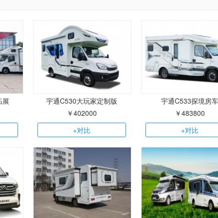
拓展
宇通C530大玩家定制版
宇通C533探境房
￥402000
￥483800
+对比
+对比