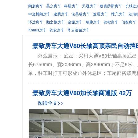
朗宸房车
美众房车
科斯房车
天晟房车
耐克萨斯房车
长城览
中金博朗房车
速腾房车
法美瑞房车
途居房车
雅升房车
法瑞
环达房车
顺之旅房车
金旅房车
瑞弗房车
铁程房车
侣友房车
Knaus房车
钧安房车
华云途骏房车
景致房车大通V80长轴高顶亲民自动挡B型
外观展示： 底盘：采用大通V80长轴高顶底盘
长5750mm、宽2036mm、高2890mm；不
单，驻车时打开可形成户外休息区；车尾部搭载爬梯
景致房车大通V80加长轴商通版 42万
阅读全文>>