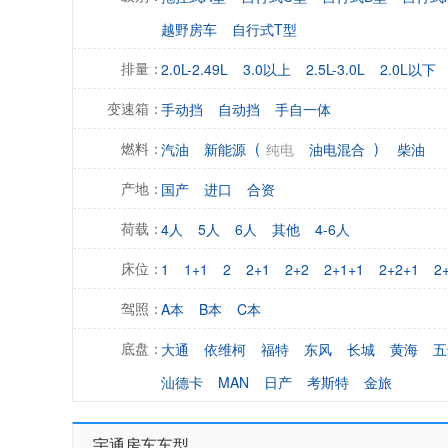
越野房车
自行式T型
2.0L-2.49L
3.0以上
2.5L-3.0L
2.0L以下
排量：
手动挡
自动挡
手自一体
变速箱：
(
)
汽油
新能源
纯电
油电混合
柴油
燃料：
国产
进口
合资
产地：
4人
5人
6人
其他
4-6人
荷载：
1
1+1
2
2+1
2+2
2+1+1
2+2+1
2
床位：
A本
B本
C本
驾照：
大通
依维柯
福特
东风
长城
黄海
五
底盘：
汕德卡
MAN
日产
考斯特
金旅
宇通房车车型