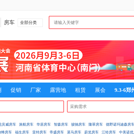
房车
全部分类
测
促销
厂家
露营地
租赁
展会
9.3-6
伦宾威房车
旌航房车
华居房车
智森房车
骏驰房车
隆翠房车
德野诺玛迪森房
趣蜂房车
福生房车
亚特房车
帝盛房车
菜马房车
蔚览房车
江铃房车
中美诺优