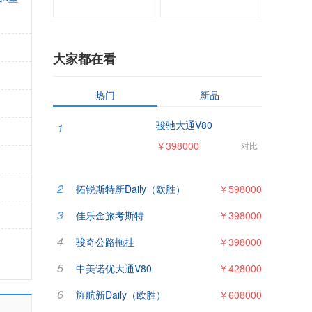
大家都在看
热门
新品
骏驰大通V80
1
￥398000
对比
2
拓锐斯特新Daily（欧胜）
￥598000
3
佳乐金旅考斯特
￥398000
4
骏奇公路拖挂
￥398000
5
中美诺优大通V80
￥428000
6
旌航新Daily（欧胜）
￥608000