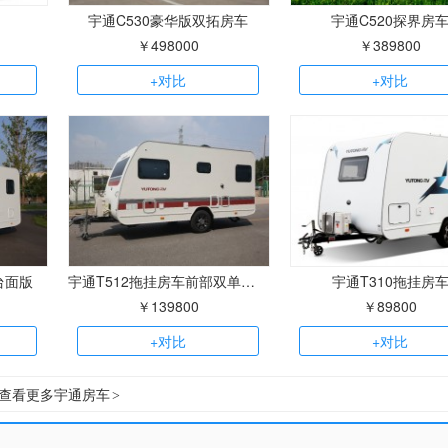
宇通C530豪华版双拓房车
宇通C520探界房
￥498000
￥389800
+对比
+对比
台面版
宇通T512拖挂房车前部双单人床版
宇通T310拖挂房
￥139800
￥89800
+对比
+对比
查看更多宇通房车
>