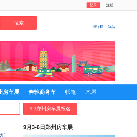
登录
注册
排行榜
新品
郑州房车展
奔驰商务车
帐篷
木屋
9.3郑州房车展报名
9月3-6日郑州房车展
车
房车