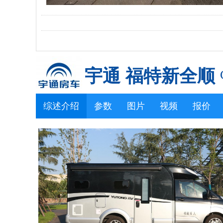
宇通 福特新全顺
综述介绍
参数
图片
视频
报价