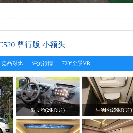
C520 尊行版 小额头
竞品对比
评测行情
720°全景VR
驾驶舱(2张图片)
生活区(25张图片)