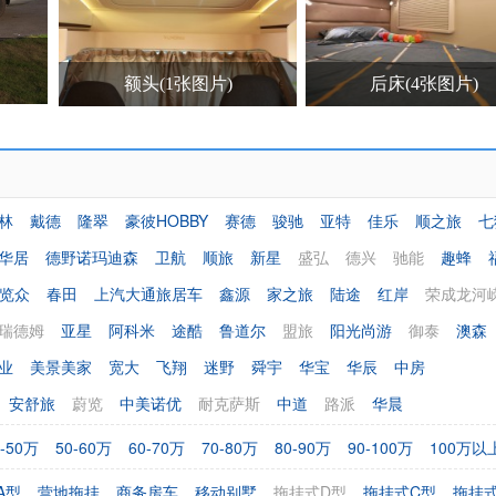
额头(1张图片)
后床(4张图片)
林
戴德
隆翠
豪彼HOBBY
赛德
骏驰
亚特
佳乐
顺之旅
七
华居
德野诺玛迪森
卫航
顺旅
新星
盛弘
德兴
驰能
趣蜂
览众
春田
上汽大通旅居车
鑫源
家之旅
陆途
红岸
荣成龙河
瑞德姆
亚星
阿科米
途酷
鲁道尔
盟旅
阳光尚游
御泰
澳森
业
美景美家
宽大
飞翔
迷野
舜宇
华宝
华辰
中房
安舒旅
蔚览
中美诺优
耐克萨斯
中道
路派
华晨
0-50万
50-60万
60-70万
70-80万
80-90万
90-100万
100万以
A型
营地拖挂
商务房车
移动别墅
拖挂式D型
拖挂式C型
拖挂式