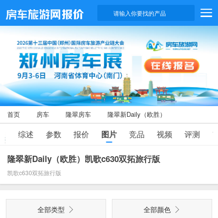
请输入你要找的产品
首页
房车
隆翠房车
隆翠新Daily（欧胜）
综述
参数
报价
图片
竞品
视频
评测
7
隆翠新Daily（欧胜）凯歌c630双拓旅行版
凯歌c630双拓旅行版
全部类型
全部颜色