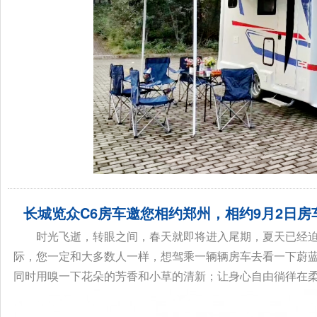
长城览众C6房车邀您相约郑州，相约9月2日
时光飞逝，转眼之间，春天就即将进入尾期，夏天已经
际，您一定和大多数人一样，想驾乘一辆辆房车去看一下蔚
同时用嗅一下花朵的芳香和小草的清新；让身心自由徜徉在柔和