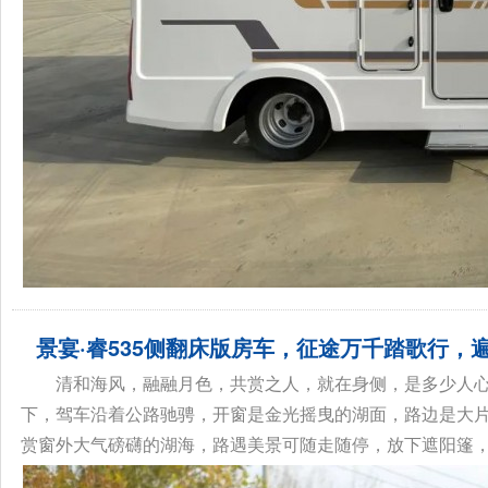
景宴·睿535侧翻床版房车，征途万千踏歌行，
清和海风，融融月色，共赏之人，就在身侧，是多少人
下，驾车沿着公路驰骋，开窗是金光摇曳的湖面，路边是大
赏窗外大气磅礴的湖海，路遇美景可随走随停，放下遮阳篷，在