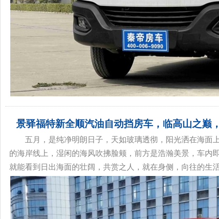
景驿福特新全顺汽油自动挡房车，临高山之巅
五月，是纯净明朗日子，天如玻璃透彻，阳光洒在海面
的海岸线上，湿闲的海风吹拂脸颊，前方是浩瀚美景，车内
就能看到日出海面的壮阔，共赏之人，就在身侧，向往的生活莫