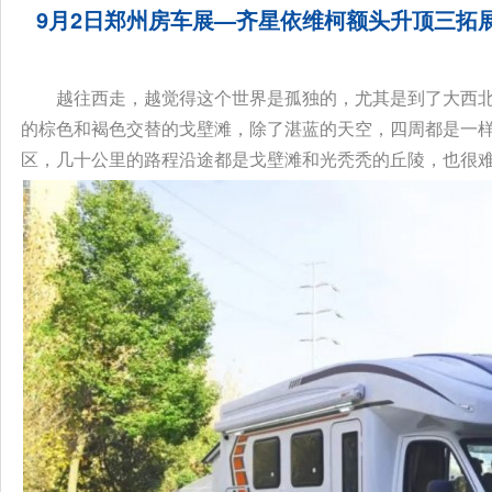
9月2日郑州房车展—齐星依维柯额头升顶三拓
己...
越往西走，越觉得这个世界是孤独的，尤其是到了大西
的棕色和褐色交替的戈壁滩，除了湛蓝的天空，四周都是一
区，几十公里的路程沿途都是戈壁滩和光秃秃的丘陵，也很难遇