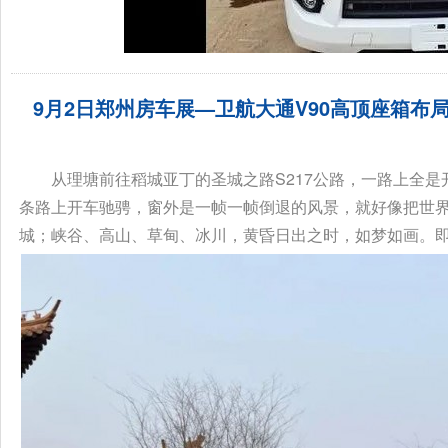
9月2日郑州房车展—卫航大通V90高顶座箱布
从理塘前往稻城亚丁的圣城之路S217公路，一路上全
条路上开车驰骋，窗外是一帧一帧倒退的风景，就好像把世
城；峡谷、高山、草甸、冰川，黄昏日出之时，如梦如画。即使