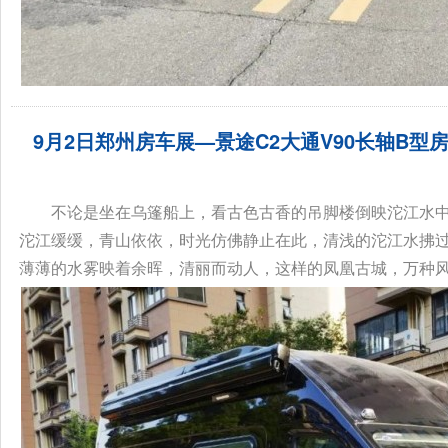
9月2日郑州房车展—景途C2大通V90长轴B型
不论是坐在乌篷船上，看古色古香的吊脚楼倒映沱江水
沱江缓缓，青山依依，时光仿佛静止在此，清浅的沱江水拂
薄薄的水雾映着余晖，清丽而动人，这样的凤凰古城，万种风情