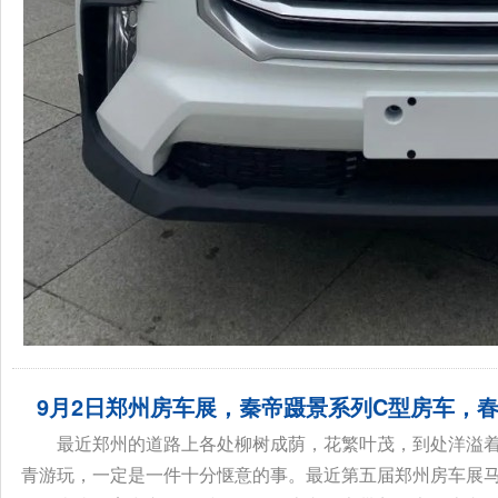
9月2日郑州房车展，秦帝蹑景系列C型房车，春
最近郑州的道路上各处柳树成荫，花繁叶茂，到处洋溢
青游玩，一定是一件十分惬意的事。​最近第五届郑州房车展马