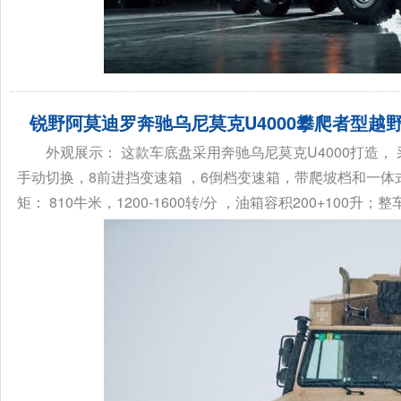
锐野阿莫迪罗奔驰乌尼莫克U4000攀爬者型越野
外观展示： 这款车底盘采用奔驰乌尼莫克U4000打造， 采
手动切换，8前进挡变速箱 ，6倒档变速箱，带爬坡档和一体式分
矩： 810牛米，1200-1600转/分 ，油箱容积200+100升；整