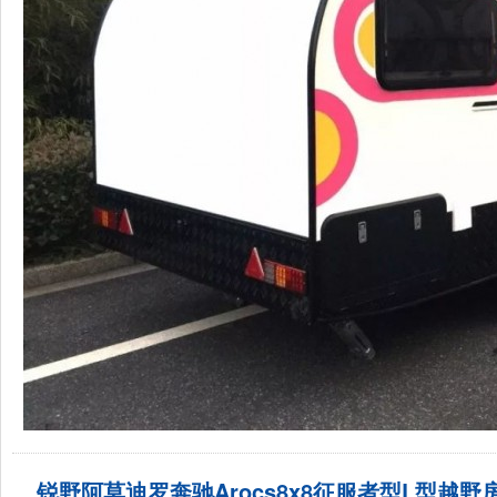
锐野阿莫迪罗奔驰Arocs8x8征服者型L型越野房