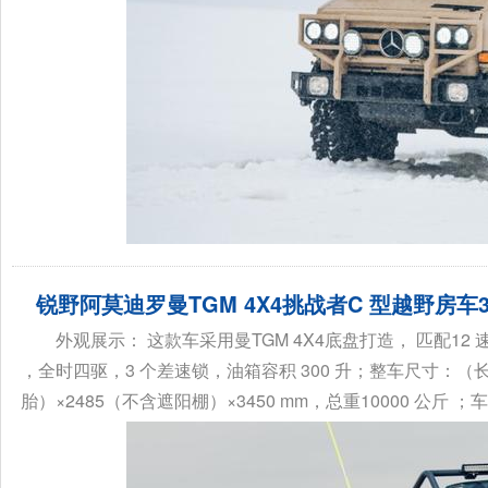
锐野阿莫迪罗曼TGM 4X4挑战者C 型越野房车3
外观展示： 这款车采用曼TGM 4X4底盘打造， 匹配12 
，全时四驱，3 个差速锁，油箱容积 300 升；整车尺寸：（长
胎）×2485（不含遮阳棚）×3450 mm，总重10000 公斤 ；