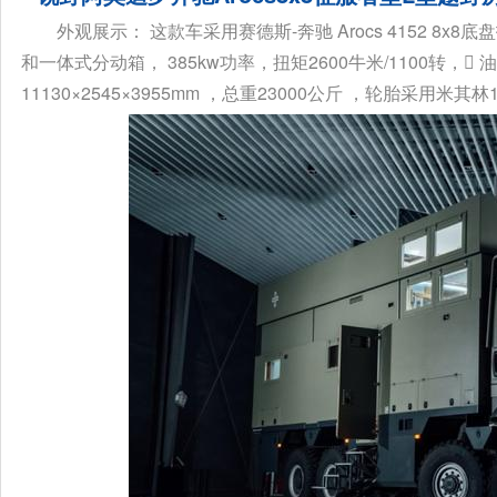
外观展示： 这款车采用赛德斯-奔驰 Arocs 4152 8
和一体式分动箱， 385kw功率，扭矩2600牛米/1100转，
11130×2545×3955mm ，总重23000公斤 ，轮胎采用米其林14