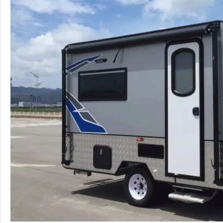
骏驰大通V80
拓锐斯特新D