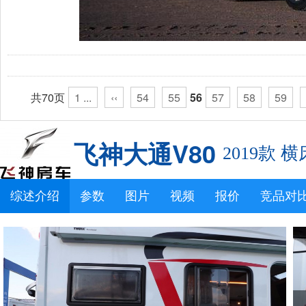
共70页
1 ...
‹‹
54
55
56
57
58
59
飞神大通V80
2019款 
综述介绍
参数
图片
视频
报价
竞品对