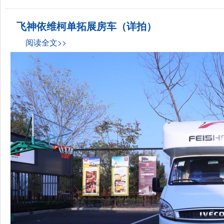
飞神依维柯单拓展房车（详拍）
阅读全文>>