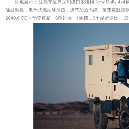
外观展示： 这款车底盘采用进口依维柯 New Daily 4
油发动机，电热式燃油滤清器，进气加热系统，定速巡航控制系统
2840.6 OD手动变速箱，6前进挡，1倒挡，3个越野速比 ，最大