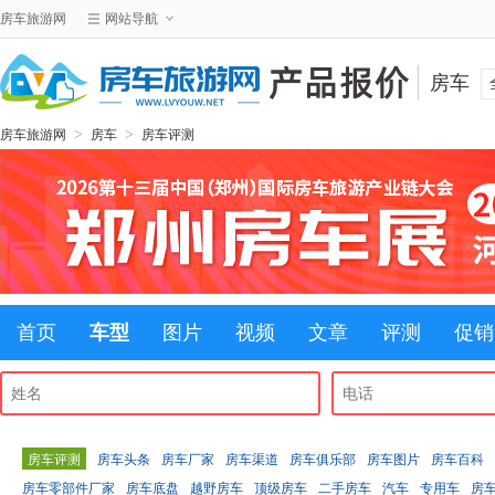
房车旅游网
网站导航
房车
>
>
房车旅游网
房车
房车评测
首页
车型
图片
视频
文章
评测
促销
房车评测
房车头条
房车厂家
房车渠道
房车俱乐部
房车图片
房车百科
房车零部件厂家
房车底盘
越野房车
顶级房车
二手房车
汽车
专用车
房