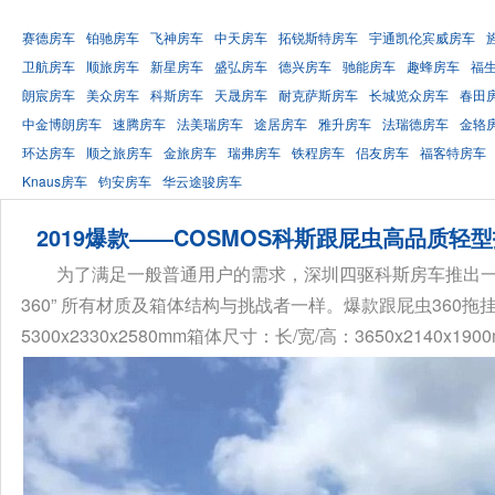
赛德房车
铂驰房车
飞神房车
中天房车
拓锐斯特房车
宇通凯伦宾威房车
卫航房车
顺旅房车
新星房车
盛弘房车
德兴房车
驰能房车
趣蜂房车
福
朗宸房车
美众房车
科斯房车
天晟房车
耐克萨斯房车
长城览众房车
春田
中金博朗房车
速腾房车
法美瑞房车
途居房车
雅升房车
法瑞德房车
金辂
环达房车
顺之旅房车
金旅房车
瑞弗房车
铁程房车
侣友房车
福客特房车
Knaus房车
钧安房车
华云途骏房车
2019爆款——COSMOS科斯跟屁虫高品质轻型
为了满足一般普通用户的需求，深圳四驱科斯房车推出一
360” 所有材质及箱体结构与挑战者一样。爆款跟屁虫360拖挂
5300x2330x2580mm箱体尺寸：长/宽/高：3650x2140x190