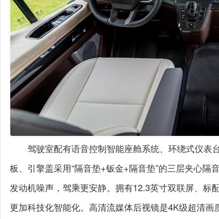
驾驶室配有
语音控制智能座舱系统、环绕式仪表
板、引擎盖采用
“
隔音垫
+
钣金
+
隔音垫
”
的三层夹心隔
发动机噪声，驾乘更安静。
拥有
12.3
英寸双联屏、标
更加科技化智能化。
高清流媒体后视镜
是
4K
级超清画