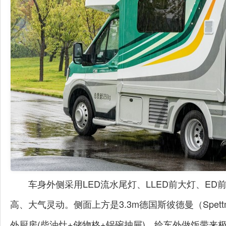
车身外侧采用
LED
流水尾灯、
LLED
前大灯、
ED
高
、
大气灵动
。侧面上方是
3.3m
德国斯彼德曼（
Spet
外厨房
(
柴油灶
+
储物格
+
锅碗抽屉
)
，给车外做饭带来