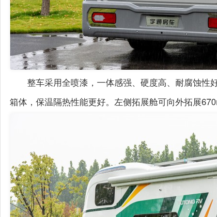
整车
采用
全喷漆
，
一体感强、硬度高、耐腐蚀性
箱体，保温隔热性能更好。左侧拓展舱
可向外拓展
67