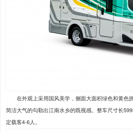
在外观上采用国风美学，侧面大面积绿色和黄色
骏驰大通V80
拓锐斯特新D
简洁大气的勾勒出江南水乡的既视感。
整车尺寸长
59
定载客
4-6
人。