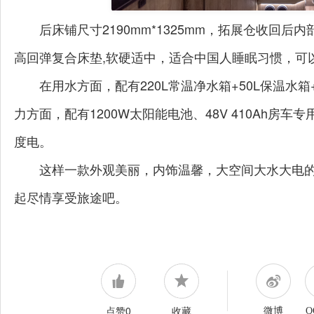
后床铺
尺寸
2190
mm
*1325mm
，拓展仓收回后内
高回弹复合床垫
,
软硬适中，适合中国人睡眠习惯，
可
在用水方面，配有
220L
常温净水箱
+50L
保温水箱
力方面，配有
1200W
太阳能电池、
48V 410Ah
房车专
度电。
这样一款外观美丽，内饰温馨，大空间大水大电
起尽情享受旅途吧。
点赞0
收藏
微博
Q