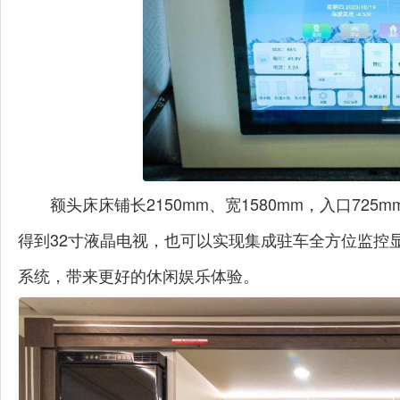
额头床
床铺长
2150mm
、宽
1580mm
，入口
725m
得到
32
寸液晶电视，也可以实现
集成驻车全方位监控
系统，带来更好的休闲娱乐体验。