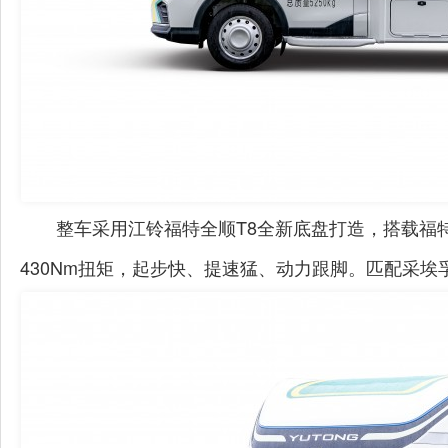
整车
采用江铃福特全顺
T8
全新底盘
打造，
搭载福
430Nm
扭矩，起步快、提速猛、动力跟脚。
匹配
采埃