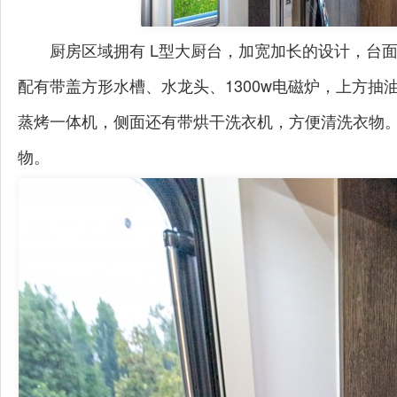
厨房区域拥有
L
型大厨台
，
加宽加长
的设计，
台
配有带盖方形水槽、水龙头、
1300w
电磁炉，上方抽
蒸烤一体机，侧面还有带烘干洗衣机，方便清洗衣物
物。