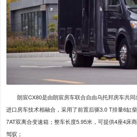
朗宸CX80是由朗宸房车联合自由乌托邦房车共同
进口房车技术相融合，采用了
前置后驱3.0 T排量6
7AT双离合变速箱；整车长度5.95米，可提供4座4
驾驭；