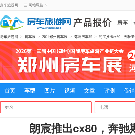
房车旅游网
网站导航
房车
>
>
>
>
房车旅游网
房车展
2024郑州房车展
郑州房车展
朗宸推出cx80，奔驰
首页
车型
图片
视频
文章
评测
促销
朗宸推出cx80，奔