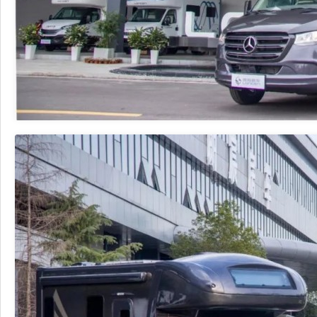
拓锐斯特新Daily（欧胜）
佳乐金