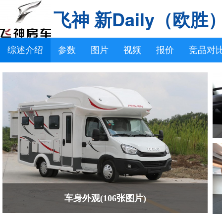
飞神 新Daily（欧胜
综述介绍
参数
图片
视频
报价
竞品对
车身外观(106张图片)