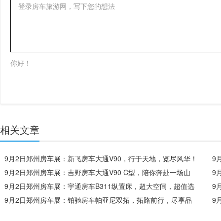
登录房车旅游网，写下您的想法
你好！
相关文章
9月2日郑州房车展：新飞房车大通V90，行于天地，览尽风华！
9
9月2日郑州房车展：吉野房车大通V90 C型，陪你奔赴一场山
9
海！
9月2日郑州房车展：宇通房车B311纵置床，超大空间，超值选
室
9
择！
9月2日郑州房车展：铂驰房车帕亚尼双拓，拓路前行，尽享品
外
9
质生活！
之