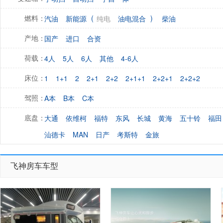
(
)
汽油
新能源
纯电
油电混合
柴油
燃料：
国产
进口
合资
产地：
4人
5人
6人
其他
4-6人
荷载：
1
1+1
2
2+1
2+2
2+1+1
2+2+1
2+2+2
床位：
A本
B本
C本
驾照：
大通
依维柯
福特
东风
长城
黄海
五十铃
福田
底盘：
汕德卡
MAN
日产
考斯特
金旅
飞神房车车型