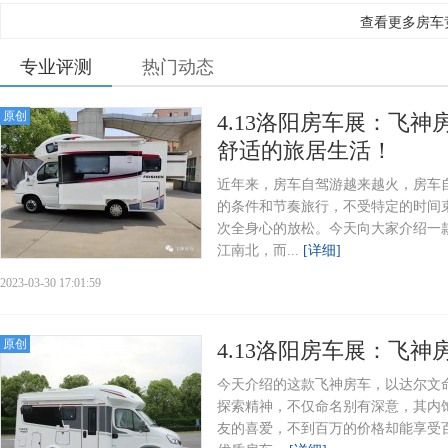
查看更多房车
专业评测
热门动态
原创
4.13洛阳房车展：飞神
舒适的旅居生活！
近年来，房车自驾游越来越火，房车
的条件和节奏旅行，不受特定的时间
次全身心的放松。今天向大家介绍一款
江南北，而...
[详细]
2023-03-30 17:01:59
原创
4.13洛阳房车展：飞
今天介绍的这款飞神房车，以达尔文
探索精神，不仅命名别有深意，其内饰
友的喜爱，不到百万的价格却能享受