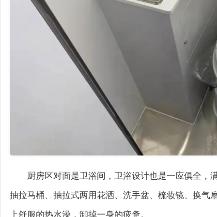
厨房区对面是卫浴间，卫浴设计也是一应俱全，
抽拉马桶、抽拉式两用花洒、洗手盆、梳妆镜、换气
上舒服的热水澡，卸掉一身的疲惫。