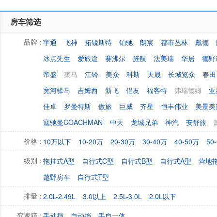
房车筛选
宇通
飞神
拓锐斯特
铂驰
朗宸
都市丛林
戴德
品牌：
冰点先生
爱旅途
赛沸尔
旌航
法美瑞
华居
德野
帝盛
菜马
江铃
美众
科斯
天晟
长城览众
春田
宽河驿马
吉姆西
新飞
侣友
福客特
弗瑞德姆
亚
佳卓
罗曼特斯
傲旅
巨威
齐星
恒丰伟业
美景美
寇驰曼COACHMAN
中天
龙城兄弟
神汽
安舒旅
10万以下
10-20万
20-30万
30-40万
40-50万
50
价格：
拖挂式A型
自行式C型
自行式B型
自行式A型
营地
级别：
越野房车
自行式T型
2.0L-2.49L
3.0以上
2.5L-3.0L
2.0L以下
排量：
手动挡
自动挡
手自一体
变速箱：