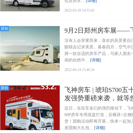
优质房车...
[详细]
2023-03-29 14:53:42
原创
9月2日郑州房车展—
没有人会穿雾而来，喜欢的风景要自
眼睛去记录美景。暮春四月，空气中
择一款合适的房车产品，与家人朋友
画的自然中...
[详细]
2022-04-24 15:46:34
原创
飞神房车 | 琥珀S70
发强势重磅来袭，就等
近日，在应车友们的强烈推动下，飞神
00P房车专用底盘打造，后横床+左
堡！团购活动即将开幕，快来一起加入
发团购大礼包...
[详细]