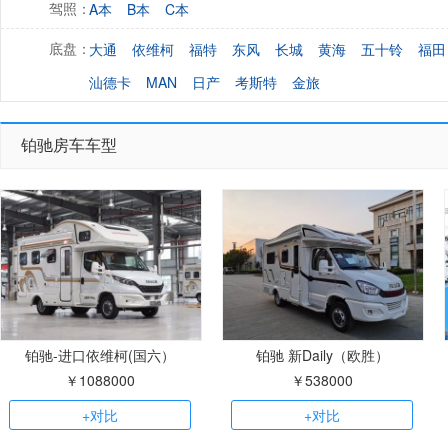
A本
B本
C本
驾照：
大通
依维柯
福特
东风
长城
黄海
五十铃
福田
底盘：
汕德卡
MAN
日产
考斯特
金旅
铂驰房车车型
铂驰-进口依维柯(国六）
铂驰 新Daily（欧胜）
￥1088000
￥538000
+对比
+对比