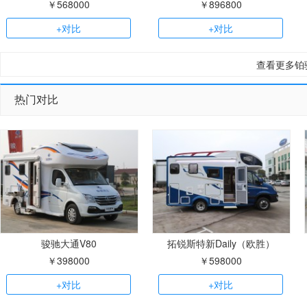
￥568000
￥896800
+对比
+对比
查看更多铂
热门对比
骏驰大通V80
拓锐斯特新Daily（欧胜）
￥398000
￥598000
+对比
+对比