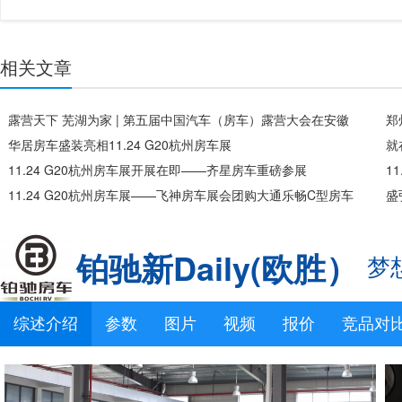
相关文章
露营天下 芜湖为家 | 第五届中国汽车（房车）露营大会在安徽
郑
芜湖开幕
华居房车盛装亮相11.24 G20杭州房车展
歇
就
11.24 G20杭州房车展开展在即——齐星房车重磅参展
1
11.24 G20杭州房车展——飞神房车展会团购大通乐畅C型房车
盛
仅售3*.8万元（限售10台）
铂驰新Daily(欧胜）
梦
综述介绍
参数
图片
视频
报价
竞品对