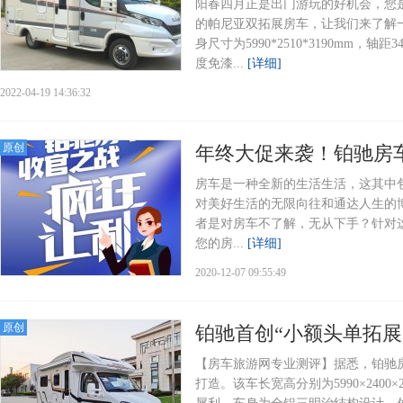
阳春四月正是出门游玩的好机会，您
的帕尼亚双拓展房车，让我们来了解一
身尺寸为5990*2510*3190mm
度免漆...
[详细]
2022-04-19 14:36:32
原创
年终大促来袭！铂驰房车
房车是一种全新的生活生活，这其中
对美好生活的无限向往和通达人生的
者是对房车不了解，无从下手？针对
您的房...
[详细]
2020-12-07 09:55:49
原创
铂驰首创“小额头单拓展
【房车旅游网专业测评】据悉，铂驰
打造。该车长宽高分别为5990×2400