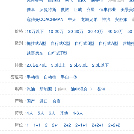
佳卓
罗曼特斯
傲旅
巨威
齐星
恒丰伟业
美景美
寇驰曼COACHMAN
中天
龙城兄弟
神汽
安舒旅
10万以下
10-20万
20-30万
30-40万
40-50万
50
价格：
拖挂式A型
自行式C型
自行式B型
自行式A型
营地
级别：
越野房车
自行式T型
2.0L-2.49L
3.0以上
2.5L-3.0L
2.0L以下
排量：
手动挡
自动挡
手自一体
变速箱：
(
)
汽油
新能源
纯电
油电混合
柴油
燃料：
国产
进口
合资
产地：
4人
5人
6人
其他
4-6人
荷载：
1
1+1
2
2+1
2+2
2+1+1
2+2+1
2+2+2
床位：