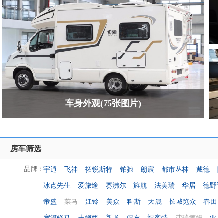
车身外观(75张图片)
房车筛选
宇通
飞神
拓锐斯特
铂驰
朗宸
都市丛林
戴德
品牌：
冰点先生
爱旅途
赛沸尔
旌航
法美瑞
华居
德野
帝盛
菜马
江铃
美众
科斯
天晟
长城览众
春田
宽河驿马
吉姆西
新飞
侣友
福客特
弗瑞德姆
亚