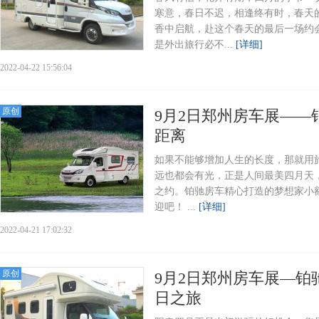
寒意，春日不迟，相逢终有时，春天
香中启航，赴这个春天的最后一场约
是外出旅行必不...
[详细]
2022-04-22 15:56:04
原创
9月2日郑州房车展—
距离
如果不能够增加人生的长度，那就用
远也都会有光，正是人间最美四月天
之约。铂驰房车精心打造的梦想家小
迎吧！ ...
[详细]
2022-04-21 17:02:32
原创
9月2日郑州房车展—铂
日之旅