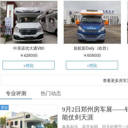
中美诺优大通V80
旌航新Daily（欧胜）
￥428000
￥608000
+对比
+对比
查看更多房车
专业评测
热门动态
原创
9月2日郑州房车展—
能仗剑天涯
春风有信，花开有期，四月的季节一