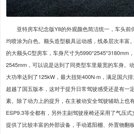
亚特房车纪念版Y8的外观颜色简洁统一，车头前
均喷涂为白色。额头造型极具运动感，线条层次丰富。
的大额头C型房车，车身尺寸为5990*2545*318
2545mm，可以说是达到了同类型车里最宽的车身。
大功率达到了125kW，最大扭矩400N·m，满足国
超越了国五版本，这对于提升日常驾驶感受还是有一
素。除了动力上的提升，在主被动安全驾驶辅助上也
ESP9.3等全都有，另外主副驾驶座椅还采用了气压
提供了比较丰富的外部设备，手动遮阳棚、外置物翻