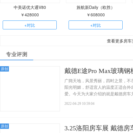
中美诺优大通V80
旌航新Daily（欧胜）
￥428000
￥608000
+对比
+对比
查看更多房车
专业评测
原创
戴德E途Pro Max玻
广阔天地，风景秀丽，四时之景，不
阳光明媚，舒适宜人的温度正适合外出
爱。今天为大家介绍的就是戴德房车力作E
2022-04-29 10:59:04
原创
3.25洛阳房车展 戴德