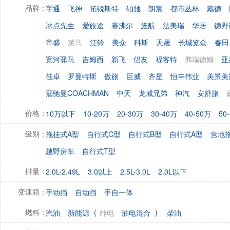
宇通
飞神
拓锐斯特
铂驰
朗宸
都市丛林
戴德
品牌：
冰点先生
爱旅途
赛沸尔
旌航
法美瑞
华居
德野
帝盛
菜马
江铃
美众
科斯
天晟
长城览众
春田
宽河驿马
吉姆西
新飞
侣友
福客特
弗瑞德姆
亚
佳卓
罗曼特斯
傲旅
巨威
齐星
恒丰伟业
美景美
寇驰曼COACHMAN
中天
龙城兄弟
神汽
安舒旅
10万以下
10-20万
20-30万
30-40万
40-50万
50
价格：
拖挂式A型
自行式C型
自行式B型
自行式A型
营地
级别：
越野房车
自行式T型
2.0L-2.49L
3.0以上
2.5L-3.0L
2.0L以下
排量：
手动挡
自动挡
手自一体
变速箱：
(
)
汽油
新能源
纯电
油电混合
柴油
燃料：