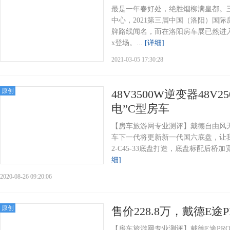
最是一年春好处，绝胜烟柳满皇都。
中心，2021第三届中国（洛阳）国
牌路线闻名，而在洛阳房车展已然进入
x登场。...
[详细]
2021-03-05 17:30:28
原创
48V3500W逆变器48
电”C型房车
【房车旅游网专业测评】戴德自由风
车下一代将更新新一代国六底盘，让我
2-C45-33底盘打造，底盘标配后桥
细]
2020-08-26 09:20:06
原创
售价228.8万，戴德E途
【房车旅游网专业测评】戴德E途PRO 