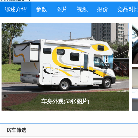
综述介绍
参数
图片
视频
报价
竞品对
车身外观(53张图片)
房车筛选