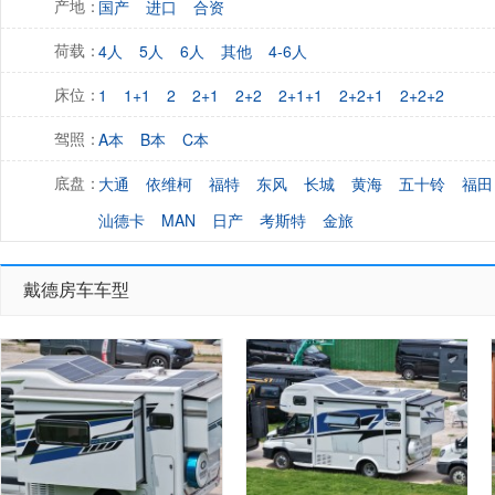
国产
进口
合资
产地：
4人
5人
6人
其他
4-6人
荷载：
1
1+1
2
2+1
2+2
2+1+1
2+2+1
2+2+2
床位：
A本
B本
C本
驾照：
大通
依维柯
福特
东风
长城
黄海
五十铃
福田
底盘：
汕德卡
MAN
日产
考斯特
金旅
戴德房车车型