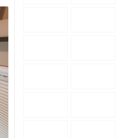
骏奇公路拖挂
中美诺优大通V80