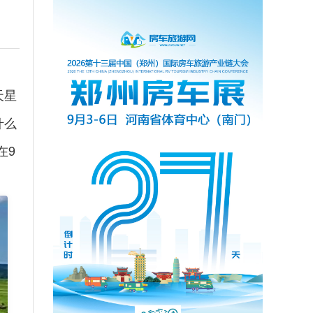
天星
什么
在
9