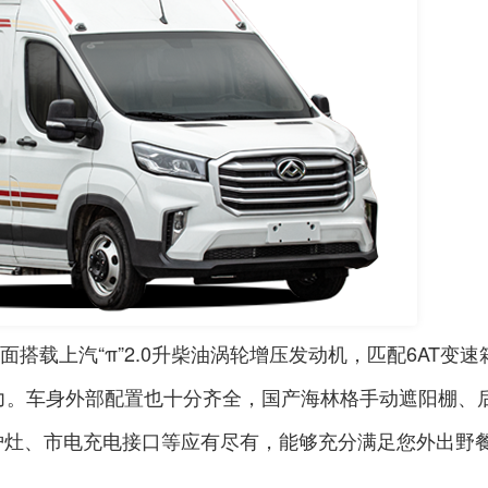
搭载上汽“π”
2.0
升柴油涡轮增压发动机，匹配
6AT
变速
力。车身外部配置也十分齐全，国产海林格手动遮阳棚、
炉灶、市电充电接口等应有尽有，能够充分满足您外出野