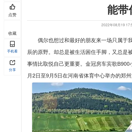
能带
点赞
2022年08月19 1
收藏
偶尔也想过和最好的朋友来一场只属于
辰的原野。却总是被生活困住手脚，又总是
手机看
事情比取悦自己更重要。金冠房车宾歌
B900
分享
月
2
日至
9
月
5
日在河南省体育中心举办的郑州