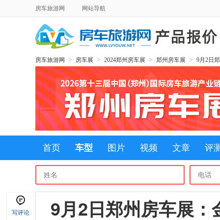
房车旅游网
网站导航
>
>
>
>
房车旅游网
房车展
2024郑州房车展
郑州房车展
9月2日
首页
车型
图片
视频
文章
评
9月2日郑州房车展：
写评论