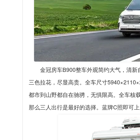
金冠房车
B900
整车外观简约大气，清新
三色拉花，尽显高贵。全车尺寸
5940
×
2110
×
都市到山野都自在驰骋，无惧限高。全车核
那么三人出行是最好的选择。蓝牌
C
照即可上