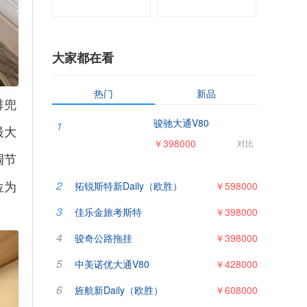
大家都在看
热门
新品
排兜
骏驰大通V80
1
最大
￥398000
对比
调节
位为
2
拓锐斯特新Daily（欧胜）
￥598000
3
佳乐金旅考斯特
￥398000
4
骏奇公路拖挂
￥398000
5
中美诺优大通V80
￥428000
6
旌航新Daily（欧胜）
￥608000