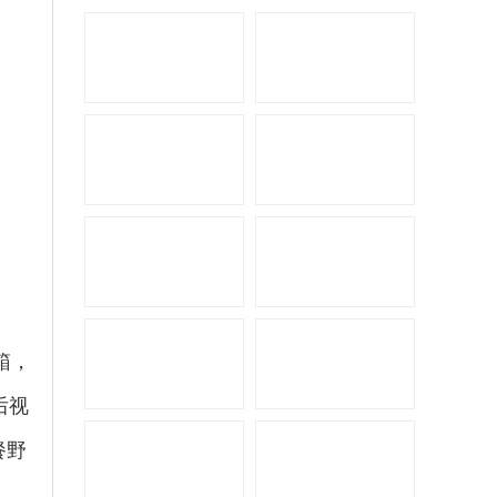
拓锐斯特新Daily（欧胜）
箱，
后视
佳乐金旅考斯特
餐野