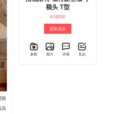
额头 T型
418000
获取底价
参数
图片
评测
竞品
驾驶
载高