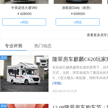
中美诺优大通V80
旌航新Daily（欧胜）
￥428000
￥608000
+对比
+对比
查看更多房车
专业评测
热门动态
原创
隆翠房车麒麟C620玩
在自由行越来越受欢迎的形势下，自
方式，当然，房车就成为了最适合的交
X，C型大额头+单拓展，同时车内布局
[详细]
2023-04-19 16:23:29
原创
12.08隆翠房车购车节