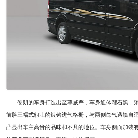
硬朗的车身打造出至尊威严，车身通体曜石黑，采用奔
前脸三幅式粗壮的镀铬进气格栅，与两侧氙气透镜自
凸显出车主高贵的品味和不凡的地位。车身侧面加装