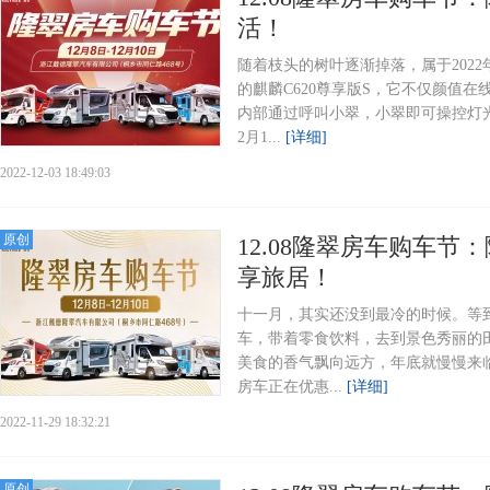
活！
随着枝头的树叶逐渐掉落，属于202
的麒麟C620尊享版S，它不仅颜值
内部通过呼叫小翠，小翠即可操控灯光
2月1...
[详细]
2022-12-03 18:49:03
原创
12.08隆翠房车购车节
享旅居！
十一月，其实还没到最冷的时候。等
车，带着零食饮料，去到景色秀丽的
美食的香气飘向远方，年底就慢慢来临
房车正在优惠...
[详细]
2022-11-29 18:32:21
原创