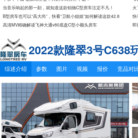
当音乐响起的那一刻，就知道这款铂驰C型房车注定不凡！
新
火
B型房车也可以“高大尚”，快看“卫航小姐姐”如何解读这款42.8
何
快
万依维柯自动挡B型房车
高清MV精确解读飞神大通v80底盘C型小额头房车
挡
即
2022款隆翠3号C63
综述介绍
参数
图片
视频
报价
竞品对