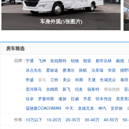
车身外观(5张图片)
房车筛选
宇通
飞神
拓锐斯特
铂驰
朗宸
都市丛林
戴德
品牌：
冰点先生
爱旅途
赛沸尔
旌航
法美瑞
华居
德野
帝盛
菜马
江铃
美众
科斯
天晟
长城览众
春田
宽河驿马
吉姆西
新飞
侣友
福客特
弗瑞德姆
亚
佳卓
罗曼特斯
傲旅
巨威
齐星
恒丰伟业
美景美
寇驰曼COACHMAN
中天
龙城兄弟
神汽
安舒旅
10万以下
10-20万
20-30万
30-40万
40-50万
50
价格：