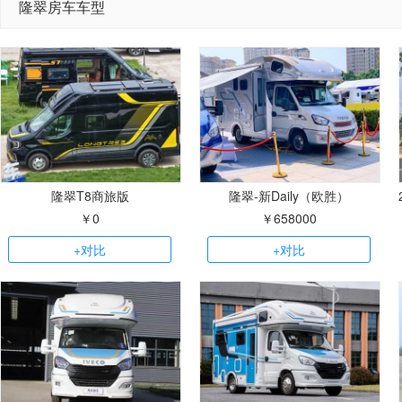
隆翠房车车型
隆翠T8商旅版
隆翠-新Daily（欧胜）
￥0
￥658000
+对比
+对比