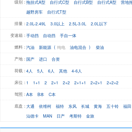
拖挂式A型
自行式C型
自行式B型
自行式A型
营地
级别：
越野房车
自行式T型
2.0L-2.49L
3.0以上
2.5L-3.0L
2.0L以下
排量：
手动挡
自动挡
手自一体
变速箱：
(
)
汽油
新能源
纯电
油电混合
柴油
燃料：
国产
进口
合资
产地：
4人
5人
6人
其他
4-6人
荷载：
1
1+1
2
2+1
2+2
2+1+1
2+2+1
2+2+2
床位：
A本
B本
C本
驾照：
大通
依维柯
福特
东风
长城
黄海
五十铃
福田
底盘：
汕德卡
MAN
日产
考斯特
金旅