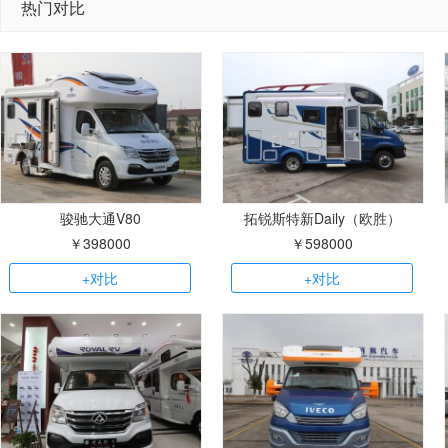
热门对比
骏驰大通V80
拓锐斯特新Daily（欧胜）
￥398000
￥598000
+对比
+对比