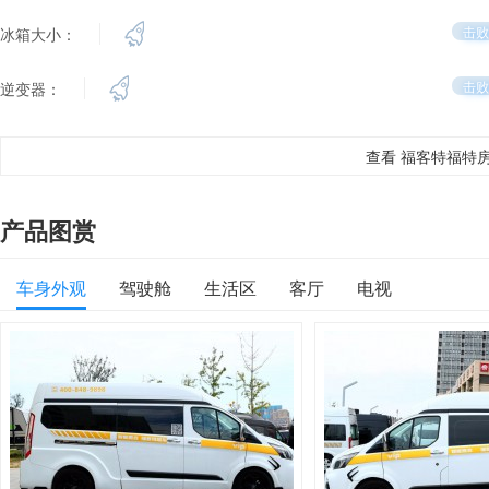
击败
冰箱大小：
击败
逆变器：
查看 福客特福特
产品图赏
车身外观
驾驶舱
生活区
客厅
电视