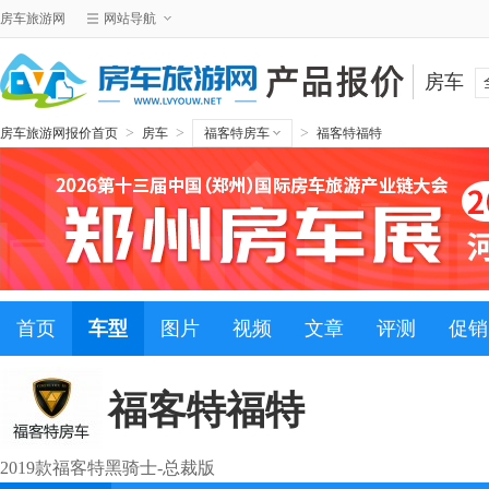
房车旅游网
网站导航
房车
>
>
>
房车旅游网报价首页
房车
福客特房车
福客特福特
首页
车型
图片
视频
文章
评测
促销
福客特福特
2019款福客特黑骑士-总裁版