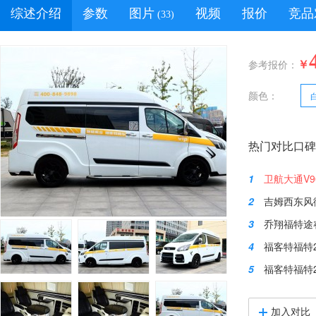
综述介绍
参数
图片
视频
报价
竞品
(33)
￥
参考报价：
颜色：
热门对比口碑
1
卫航大通V9
2
吉姆西东风
3
乔翔福特途睿欧2
4
福客特福特
5
福客特福特
加入对比