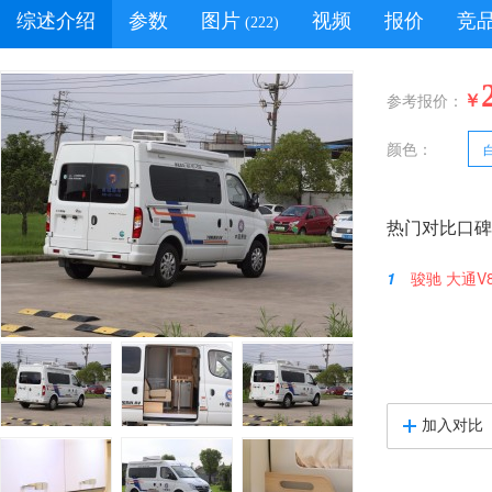
综述介绍
参数
图片
视频
报价
竞
(222)
￥
参考报价：
颜色：
热门对比口碑
1
骏驰 大通V
加入对比