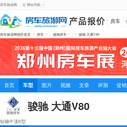
房车旅游网
网站导航
房车
>
>
>
房车旅游网报价首页
房车
骏驰房车
骏驰 大通V80
首页
车型
图片
视频
文章
评测
促销
骏驰 大通V80
短轴中顶B型