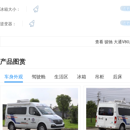
击败
冰箱大小：
击败
逆变器：
查看 骏驰 大通V8
产品图赏
车身外观
驾驶舱
生活区
冰箱
吊柜
后床
内部整体
车门
控制面板
迎宾踏板