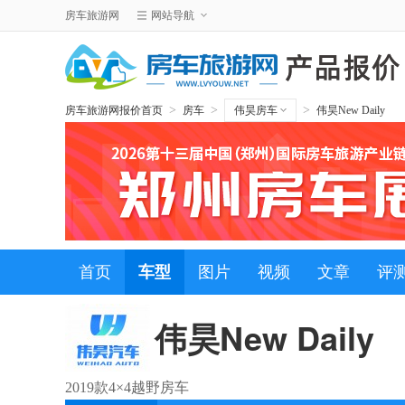
房车旅游网
网站导航
>
>
>
房车旅游网报价首页
房车
伟昊房车
伟昊New Daily
首页
车型
图片
视频
文章
评
伟昊New Daily
2019款4×4越野房车