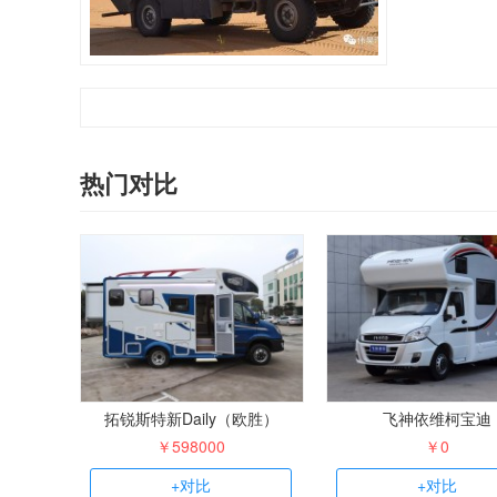
热门对比
拓锐斯特新Daily（欧胜）
飞神依维柯宝迪
￥598000
￥0
+对比
+对比