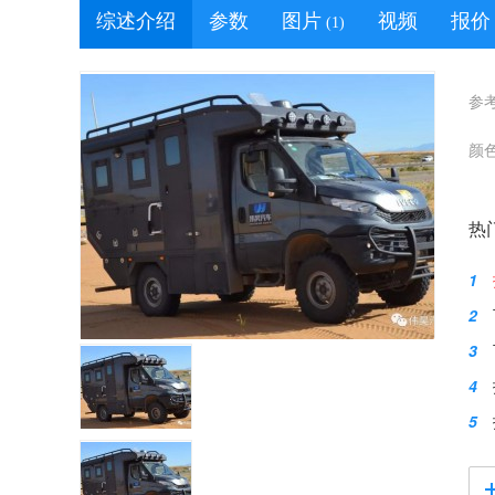
综述介绍
参数
图片
视频
报价
(1)
参
颜
热
1
2
3
4
5