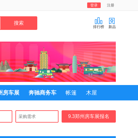
登录
注册
排行榜
新品
郑州房车展
奔驰商务车
帐篷
木屋
9.3郑州房车展报名