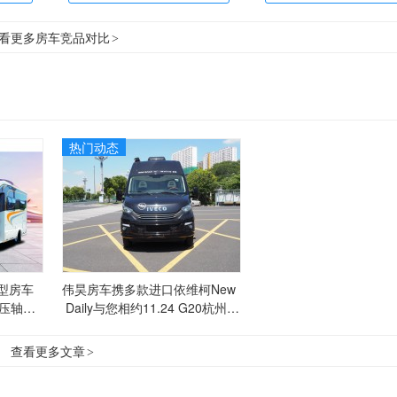
看更多房车竞品对比
>
热门动态
型房车
伟昊房车携多款进口依维柯New
末压轴大
 Daily与您相约11.24 G20杭州压
轴盛会
查看更多文章
>