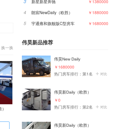
3
新星新星奔驰
￥1380000
4
朗宸NewDaily（欧胜）
￥1880000
5
宇通雍和旗舰版C型房车
￥1680000
伟昊新品推荐
换一换
伟昊New Daily
￥1680000
热门房车排行：第1名
对比
伟昊新Daily（欧胜）
￥0
热门房车排行：第2名
对比
胜）
伟昊新Daily（欧胜）