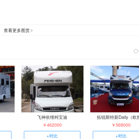
查看更多图赏
>
飞神依维柯宝迪
拓锐斯特新Daily（欧
￥462000
￥568000
+对比
+对比