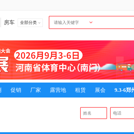
房车
全部分类
测
促销
厂家
露营地
租赁
展会
9.3-6