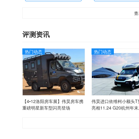
查
评测资讯
热门动态
热门动态
【4•12洛阳房车展】伟昊房车携
伟昊进口依维柯小额头T
重磅明星新车型闪亮登场
亮相11.24 G20杭州年
展