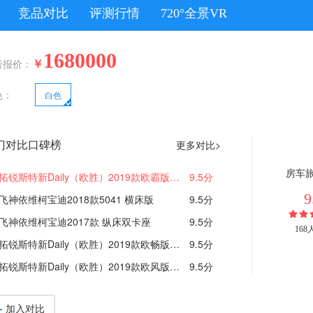
竞品对比
评测行情
720°全景VR
1680000
￥
考报价：
色：
白色
门对比口碑榜
更多对比>
房车
拓锐斯特新Daily（欧胜）2019款欧霸版TIC-621
9.5分
9
飞神依维柯宝迪2018款5041 横床版
9.5分
飞神依维柯宝迪2017款 纵床双卡座
9.5分
16
拓锐斯特新Daily（欧胜）2019款欧畅版TIC-621A
9.5分
拓锐斯特新Daily（欧胜）2019款欧风版-TIC-611
9.5分
加入对比