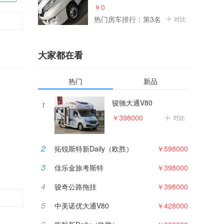
￥0
热门房车排行：第3名
对比
大家都在看
热门
新品
骏驰大通V80
1
￥398000
对比
2
拓锐斯特新Daily（欧胜）
￥598000
3
佳乐金旅考斯特
￥398000
4
骏奇公路拖挂
￥398000
5
中美诺优大通V80
￥428000