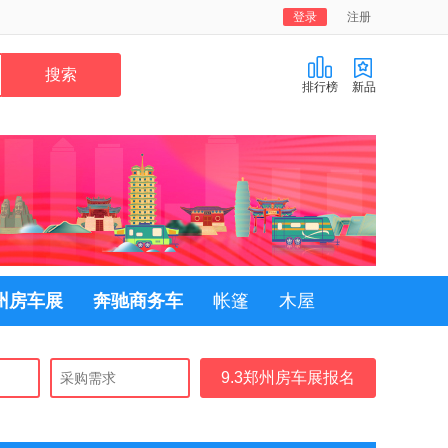
登录
注册
排行榜
新品
郑州房车展
奔驰商务车
帐篷
木屋
9.3郑州房车展报名