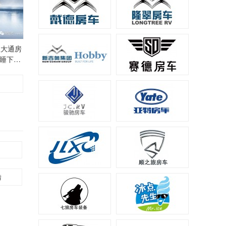
星大通房
睡下5
情