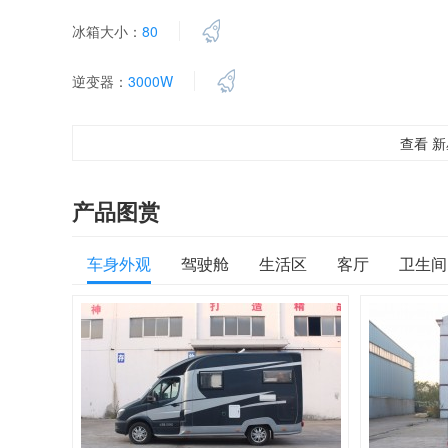
冰箱大小：
80
逆变器：
3000W
查看 
产品图赏
车身外观
驾驶舱
生活区
客厅
卫生间