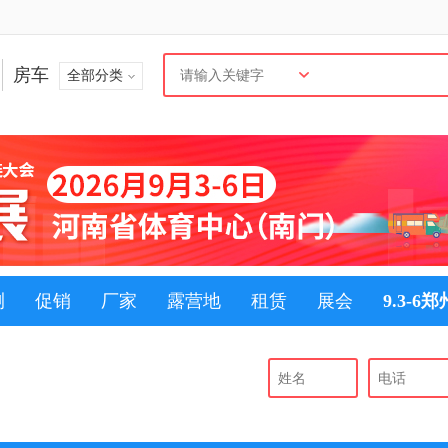
房车
全部分类
测
促销
厂家
露营地
租赁
展会
9.3-6