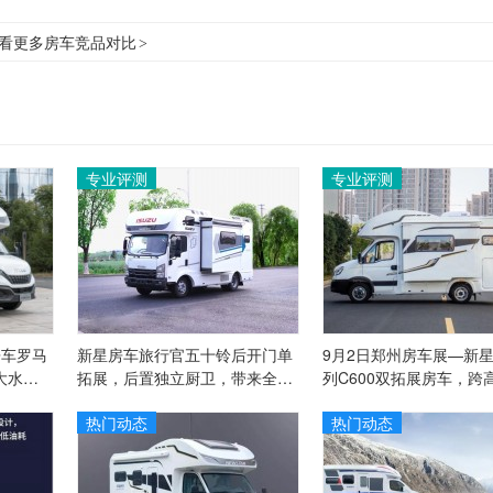
看更多房车竞品对比
>
专业评测
专业评测
房车罗马
新星房车旅行官五十铃后开门单
9月2日郑州房车展—新
大水
拓展，后置独立厨卫，带来全面
列C600双拓展房车，跨
升级！
河，赏浪漫春景
热门动态
热门动态