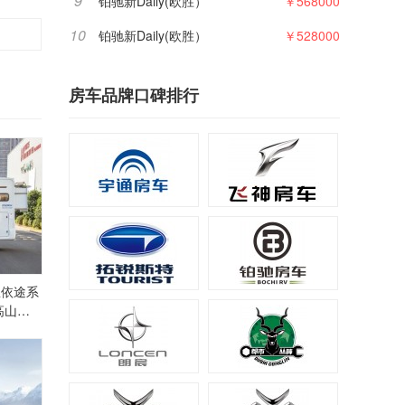
9
铂驰新Daily(欧胜）
￥568000
10
铂驰新Daily(欧胜）
￥528000
房车品牌口碑排行
星依途系
高山大