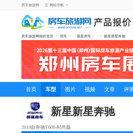
房车旅游网
网站导航
>
>
>
房车旅游网报价首页
房车
新星房车
新星新星奔驰
首页
车型
图片
视频
文章
评
新星新星奔驰
2019款奔驰T600-时尚版