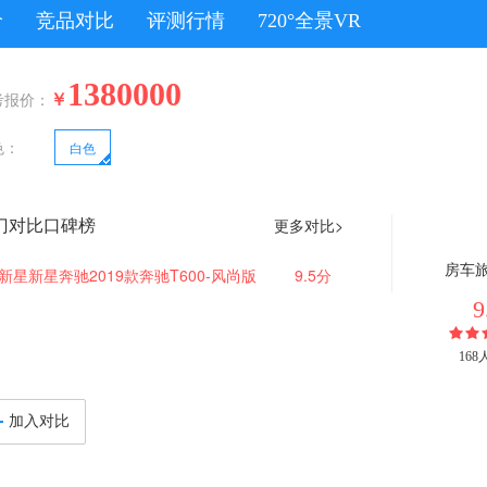
价
竞品对比
评测行情
720°全景VR
1380000
￥
考报价：
色：
白色
门对比口碑榜
更多对比>
房车
新星新星奔驰2019款奔驰T600-风尚版
9.5分
9
16
加入对比