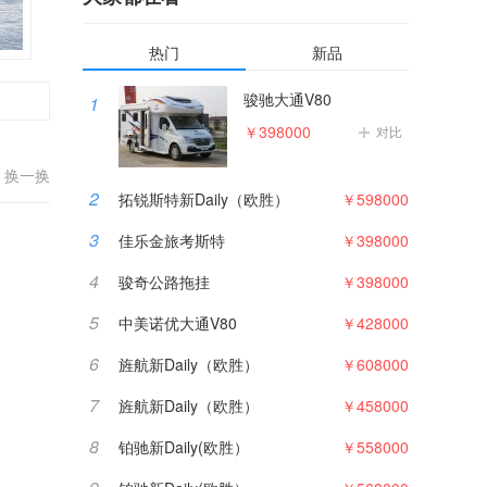
热门
新品
骏驰大通V80
1
￥398000
对比
换一换
2
拓锐斯特新Daily（欧胜）
￥598000
3
佳乐金旅考斯特
￥398000
4
骏奇公路拖挂
￥398000
5
中美诺优大通V80
￥428000
6
旌航新Daily（欧胜）
￥608000
7
旌航新Daily（欧胜）
￥458000
8
铂驰新Daily(欧胜）
￥558000