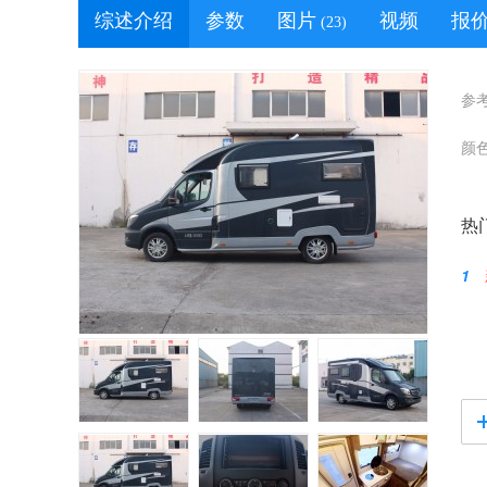
综述介绍
参数
图片
视频
报
(23)
参
颜
热
1