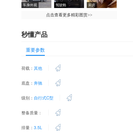
车身外观
驾驶舱
厨房
点击查看更多精彩图赏
>>
秒懂产品
重要参数
荷载：
其他
底盘：
奔驰
级别：
自行式C型
整备质量：
排量：
3.5L