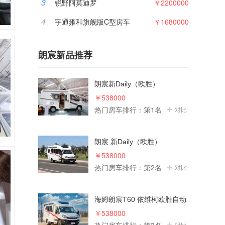
3
锐野阿莫迪罗
￥2200000
4
宇通雍和旗舰版C型房车
￥1680000
朗宸新品推荐
朗宸新Daily（欧胜）
￥538000
热门房车排行：第1名
对比
朗宸 新Daily（欧胜）
￥538000
热门房车排行：第2名
对比
海姆朗宸T60 依维柯欧胜自动
挡
￥538000
对比