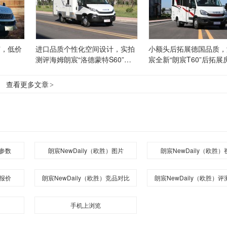
宸，低价
进口品质个性化空间设计，实拍
小额头后拓展德国品质，
测评海姆朗宸“洛德蒙特S60”进
宸全新“朗宸T60”后拓展
口依维柯房车
查看更多文章
>
）参数
朗宸NewDaily（欧胜）图片
朗宸NewDaily（欧胜）
）报价
朗宸NewDaily（欧胜）竞品对比
朗宸NewDaily（欧胜）
手机上浏览