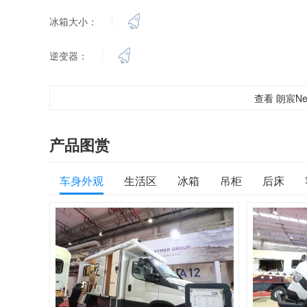
冰箱大小：
逆变器：
查看 朗宸Ne
产品图赏
车身外观
生活区
冰箱
吊柜
后床