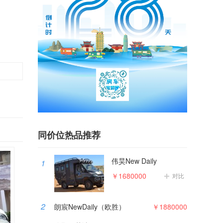
同价位热品推荐
伟昊New Daily
1
￥1680000
对比
2
朗宸NewDaily（欧胜）
￥1880000