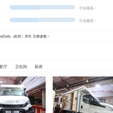
击败0%房车冰箱大小
行业最高：
击败0%房车逆变器
行业最高：
wDaily（欧胜）房车 完整参数
>
客厅
卫生间
厨房