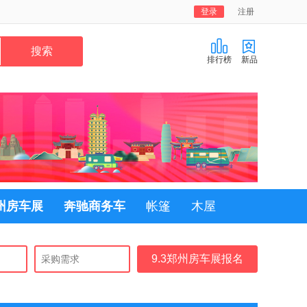
登录
注册
排行榜
新品
郑州房车展
奔驰商务车
帐篷
木屋
9.3郑州房车展报名