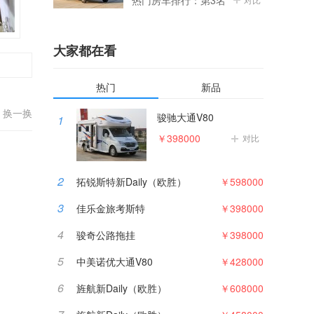
热门房车排行：第3名
大家都在看
热门
新品
换一换
骏驰大通V80
1
￥398000
对比
2
拓锐斯特新Daily（欧胜）
￥598000
3
佳乐金旅考斯特
￥398000
4
骏奇公路拖挂
￥398000
5
中美诺优大通V80
￥428000
6
旌航新Daily（欧胜）
￥608000