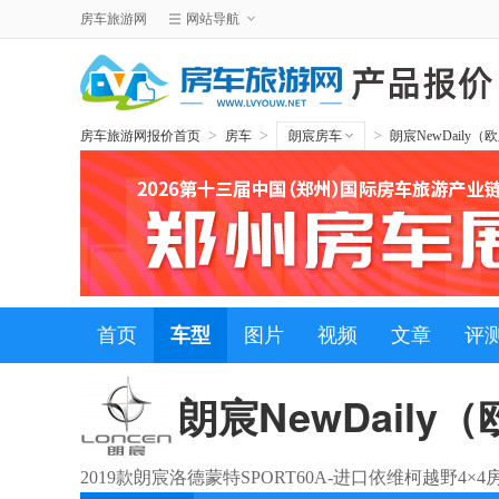
房车旅游网
网站导航
>
>
>
房车旅游网报价首页
房车
朗宸房车
朗宸NewDaily（
首页
车型
图片
视频
文章
评
朗宸NewDaily
2019款朗宸洛德蒙特SPORT60A-进口依维柯越野4×4