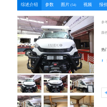
综述介绍
参数
图片
视频
报
(54)
参
颜
热
1