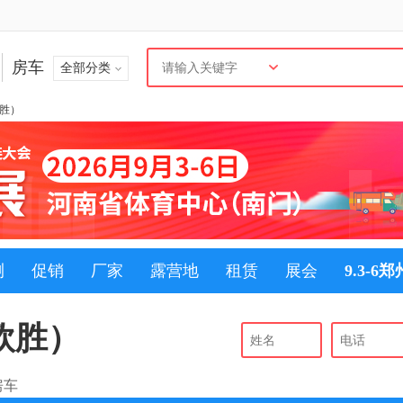
房车
全部分类
欧胜）
测
促销
厂家
露营地
租赁
展会
9.3-6
（欧胜）
房车