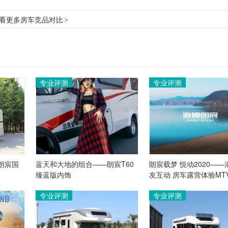
看更多房车竞品对比
>
专业评测
专业评测
朗宸国
蓝天和大地的组合——朗宸T60
朗宸载梦 悦动2020——
臻蓝版内饰
友互动 房车露营体验MT
专业评测
专业评测