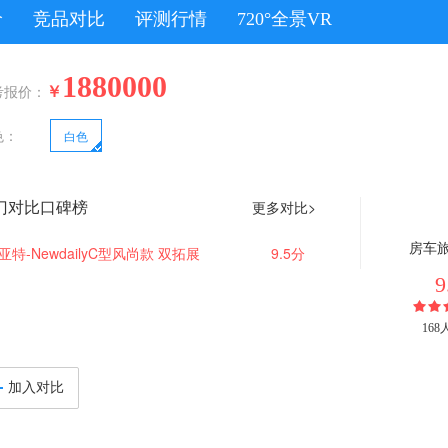
价
竞品对比
评测行情
720°全景VR
1880000
￥
考报价：
色：
白色
门对比口碑榜
更多对比>
房车
亚特-NewdailyC型风尚款 双拓展
9.5分
9
16
加入对比