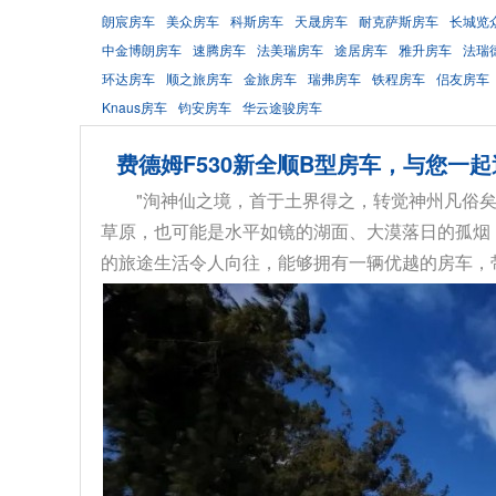
朗宸房车
美众房车
科斯房车
天晟房车
耐克萨斯房车
长城览
中金博朗房车
速腾房车
法美瑞房车
途居房车
雅升房车
法瑞
环达房车
顺之旅房车
金旅房车
瑞弗房车
铁程房车
侣友房车
Knaus房车
钧安房车
华云途骏房车
费德姆F530新全顺B型房车，与您一
"洵神仙之境，首于土界得之，转觉神州凡俗
草原，也可能是水平如镜的湖面、大漠落日的孤烟
的旅途生活令人向往，能够拥有一辆优越的房车，带