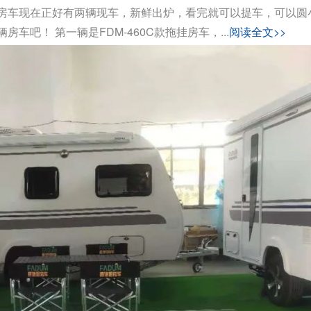
房车现在正好有两辆现车，新鲜出炉，看完就可以提车，可以圆
吧！ 第一辆是FDM-460C款拖挂房车，...
阅读全文>>