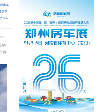
源房车
登房车
达房车
5-13]
际的
自在