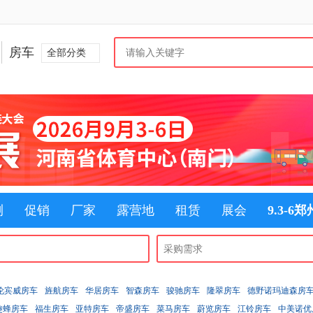
房车
全部分类
测
促销
厂家
露营地
租赁
展会
9.3-6
伦宾威房车
旌航房车
华居房车
智森房车
骏驰房车
隆翠房车
德野诺玛迪森房
趣蜂房车
福生房车
亚特房车
帝盛房车
菜马房车
蔚览房车
江铃房车
中美诺优