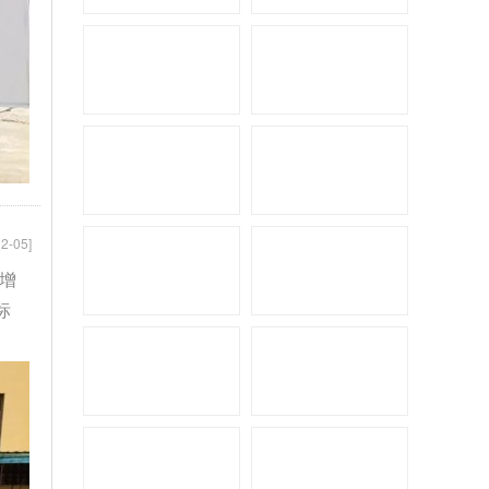
骏奇公路拖挂
2-05]
轮增
标
中美诺优大通V80