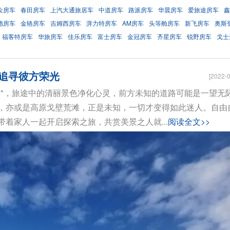
众房车
春田房车
上汽大通旅居车
中道房车
路派房车
华晨房车
爱旅途房车
鑫
德房车
金辂房车
吉姆西房车
湃力特房车
AM房车
头等舱房车
新飞房车
奥斯
福客特房车
华旅房车
佳乐房车
富士房车
金冠房车
齐星房车
锐野房车
戈士
起追寻彼方荣光
[2022-0
矣"，旅途中的清丽景色净化心灵，前方未知的道路可能是一望无
，亦或是高原戈壁荒滩，正是未知，一切才变得如此迷人。自由
着家人一起开启探索之旅，共赏美景之人就...
阅读全文>>