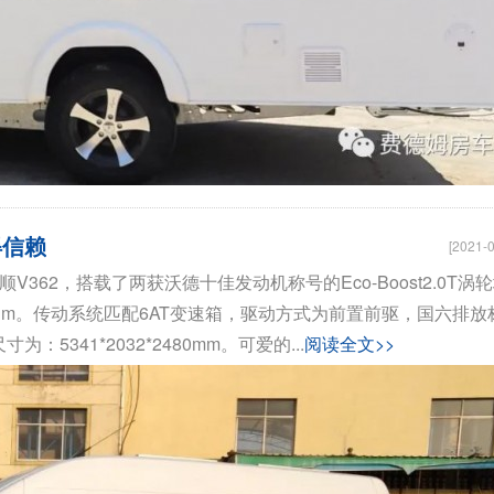
得信赖
[2021-0
V362，搭载了两获沃德十佳发动机称号的Eco-Boost2.0T涡
N·m。传动系统匹配6AT变速箱，驱动方式为前置前驱，国六排放
341*2032*2480mm。可爱的...
阅读全文>>