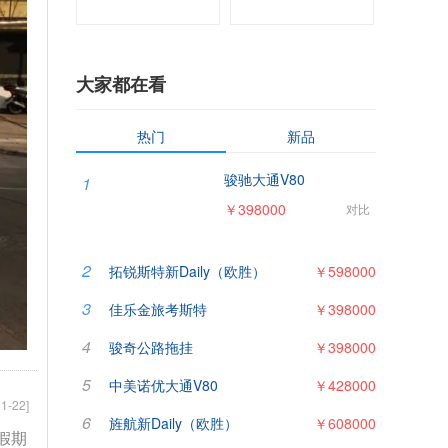
大家都在看
热门
新品
骏驰大通V80
1
￥398000
对比
2
拓锐斯特新Daily（欧胜）
￥598000
3
佳乐金旅考斯特
￥398000
4
骏奇公路拖挂
￥398000
5
中美诺优大通V80
￥428000
1-22]
6
旌航新Daily（欧胜）
￥608000
假期