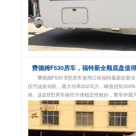
费德姆F530房车，福特新全顺底盘值
费德姆F530 B型房车使用江铃福特最新款新全顺
压汽油发动机，最大功率202马力，峰值扭矩300
准。这款B型房车操控方便稳定性较好，整车外观尺寸为：5