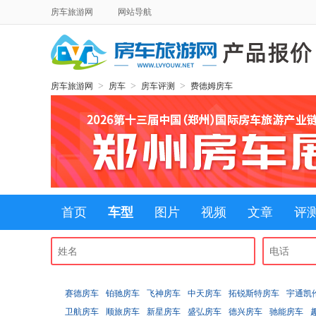
房车旅游网
网站导航
>
>
>
房车旅游网
房车
房车评测
费德姆房车
首页
车型
图片
视频
文章
评
赛德房车
铂驰房车
飞神房车
中天房车
拓锐斯特房车
宇通凯
卫航房车
顺旅房车
新星房车
盛弘房车
德兴房车
驰能房车