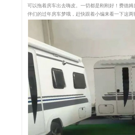
可以拖着房车出去嗨皮。一切都是刚刚好！费德姆
伴们的过年房车梦哦，赶快跟着小编来看一下这两辆房车