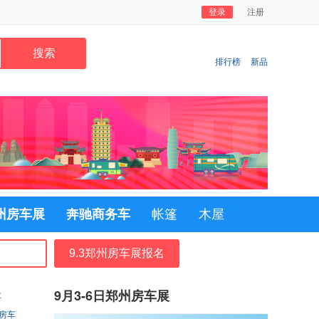
登录
注册
排行榜
新品
郑州房车展
奔驰商务车
帐篷
木屋
9.3郑州房车展报名
9月3-6日郑州房车展
车
房车