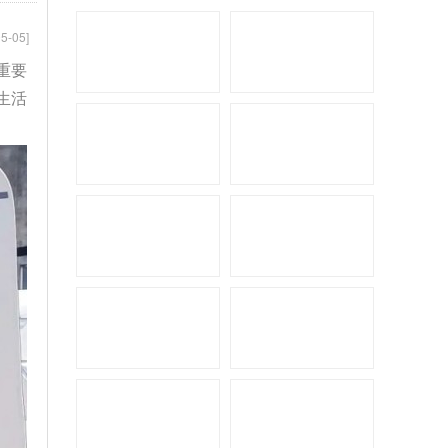
5-05]
重要
生活
拓锐斯特新Daily（欧胜）
佳乐金旅考斯特