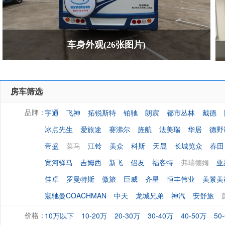
车身外观(26张图片)
房车筛选
宇通
飞神
拓锐斯特
铂驰
朗宸
都市丛林
戴德
品牌：
冰点先生
爱旅途
赛沸尔
旌航
法美瑞
华居
德野
帝盛
菜马
江铃
美众
科斯
天晟
长城览众
春田
宽河驿马
吉姆西
新飞
侣友
福客特
弗瑞德姆
亚
佳卓
罗曼特斯
傲旅
巨威
齐星
恒丰伟业
美景美
寇驰曼COACHMAN
中天
龙城兄弟
神汽
安舒旅
10万以下
10-20万
20-30万
30-40万
40-50万
50
价格：