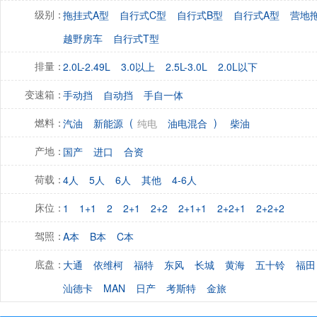
拖挂式A型
自行式C型
自行式B型
自行式A型
营地
级别：
越野房车
自行式T型
2.0L-2.49L
3.0以上
2.5L-3.0L
2.0L以下
排量：
手动挡
自动挡
手自一体
变速箱：
(
)
汽油
新能源
纯电
油电混合
柴油
燃料：
国产
进口
合资
产地：
4人
5人
6人
其他
4-6人
荷载：
1
1+1
2
2+1
2+2
2+1+1
2+2+1
2+2+2
床位：
A本
B本
C本
驾照：
大通
依维柯
福特
东风
长城
黄海
五十铃
福田
底盘：
汕德卡
MAN
日产
考斯特
金旅