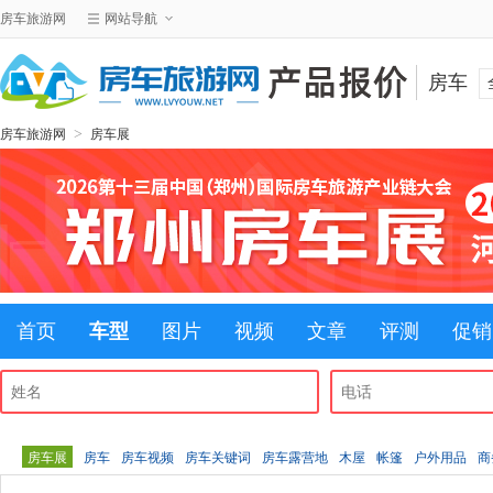
房车旅游网
网站导航
房车
>
房车旅游网
房车展
首页
车型
图片
视频
文章
评测
促销
房车展
房车
房车视频
房车关键词
房车露营地
木屋
帐篷
户外用品
商