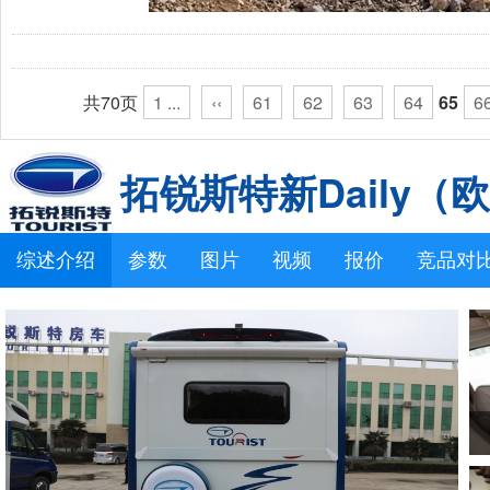
共70页
1 ...
‹‹
61
62
63
64
65
6
拓锐斯特新Daily（
综述介绍
参数
图片
视频
报价
竞品对