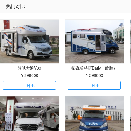
热门对比
骏驰大通V80
拓锐斯特新Daily（欧胜）
￥398000
￥598000
+对比
+对比