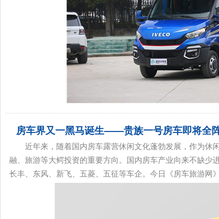
房车界又一黑马诞生——贵族一号房车即将全阵容
近年来，随着国内房车露营休闲文化蓬勃发展，作为休
融、旅游等大鳄投资的重要方向。国内房车产业向来不缺少
长丰、东风、新飞、五菱、五征等车企。今日《房车旅游网》独