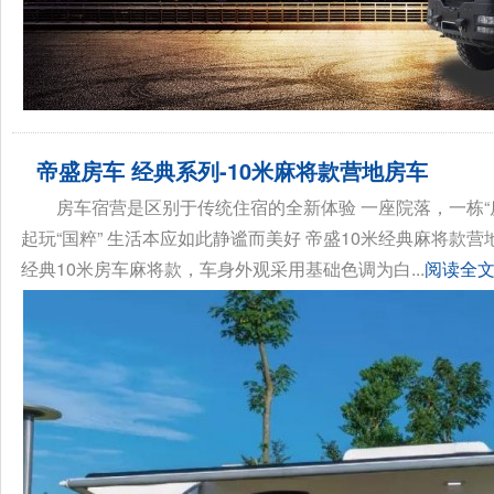
帝盛房车 经典系列-10米麻将款营地房车
房车宿营是区别于传统住宿的全新体验 一座院落，一栋“
起玩“国粹” 生活本应如此静谧而美好 帝盛10米经典麻将款营
经典10米房车麻将款，车身外观采用基础色调为白...
阅读全文