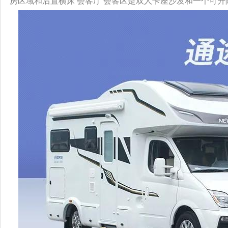
房区域和后置横床 会客厅 会客区是双人卡座沙发和一个可升降