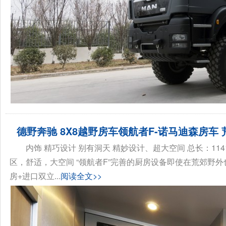
德野奔驰 8X8越野房车领航者F-诺马迪森房车
内饰 精巧设计 别有洞天 精妙设计、超大空间 总长：1141
区，舒适，大空间 “领航者F”完善的厨房设备即使在荒郊野外
房+进口双立...
阅读全文>>