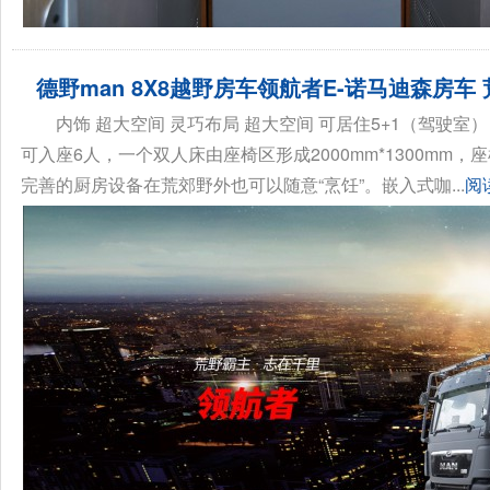
德野man 8X8越野房车领航者E-诺马迪森房车
内饰 超大空间 灵巧布局 超大空间 可居住5+1（驾驶室） 总
可入座6人，一个双人床由座椅区形成2000mm*1300mm，座
完善的厨房设备在荒郊野外也可以随意“烹饪”。嵌入式咖...
阅