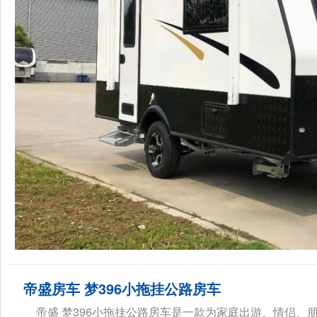
帝盛房车 梦396小拖挂公路房车
帝盛 梦396小拖挂公路房车是一款为家庭出游、情侣、