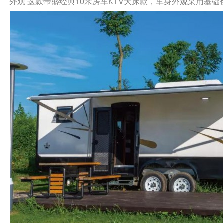
外观 这款帝盛经典10米房车KTV大床款，车身外观采用基础色