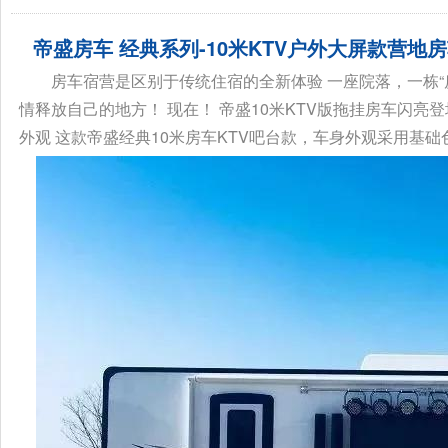
帝盛房车 经典系列-10米KTV户外大屏款营地
房车宿营是区别于传统住宿的全新体验 一座院落，一栋“房
情释放自己的地方！ 现在！ 帝盛10米KTV版拖挂房车闪亮
外观 这款帝盛经典10米房车KTV吧台款，车身外观采用基础色