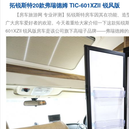
拓锐斯特20款弗瑞德姆 TIC-601XZII 锐风版
【房车旅游网 专业评测】拓锐斯特房车因其在功能、造
广大房车爱好者的欢迎。今天着重给大家介绍一下这款拓锐斯特20款弗
601XZII 锐风版房车是该公司旗下高端子品牌——弗瑞德姆的全