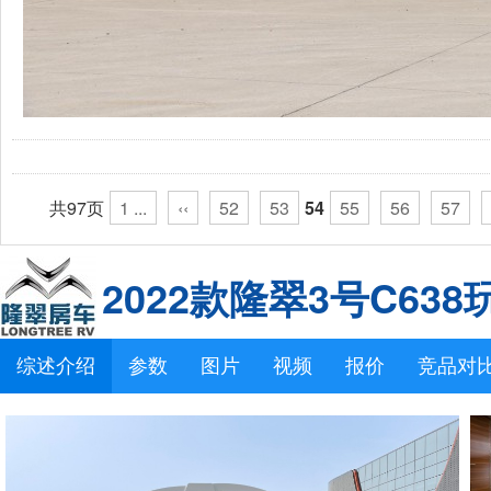
共97页
1 ...
‹‹
52
53
54
55
56
57
2022款隆翠3号C63
综述介绍
参数
图片
视频
报价
竞品对