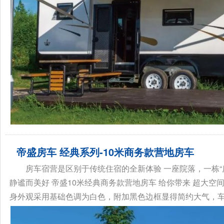
帝盛房车 经典系列-10米商务款营地房车
房车宿营是区别于传统住宿的全新体验 一座院落，一栋“
静谧而美好 帝盛10米经典商务款营地房车 给你带来 超大空
身外观采用基础色调为白色，附加黑色边框显得简约大气，车身