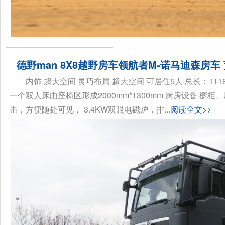
德野man 8X8越野房车领航者M-诺马迪森房车
内饰 超大空间 灵巧布局 超大空间 可居住5人 总长：1118
一个双人床由座椅区形成2000mm*1300mm 厨房设备 
击，方便随处可见， 3.4KW双眼电磁炉，排...
阅读全文>>