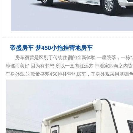
帝盛房车 梦450小拖挂营地房车
房车宿营是区别于传统住宿的全新体验 一座院落，一栋“
静谧而美好 因为有梦想 所以一直向往远方 带着家四海之内
车身外观 这款帝盛梦450拖挂营地房车，车身外观采用基础色.