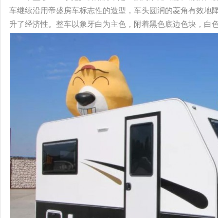
车继续沿用帝盛房车标志性的造型，车头圆润的菱角有效地
升了经济性。整车以象牙白为主色，附着黑色底边色块，白色厢