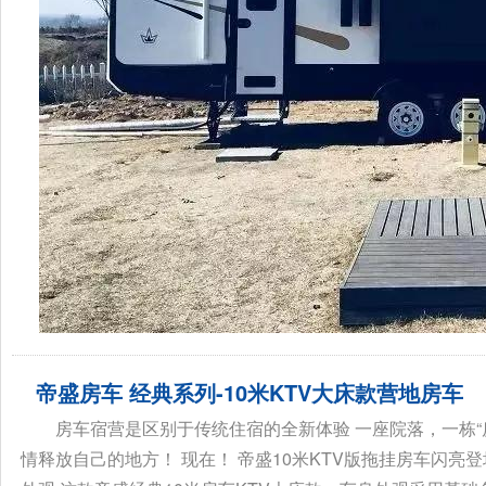
帝盛房车 经典系列-10米KTV大床款营地房车
房车宿营是区别于传统住宿的全新体验 一座院落，一栋“房
情释放自己的地方！ 现在！ 帝盛10米KTV版拖挂房车闪亮