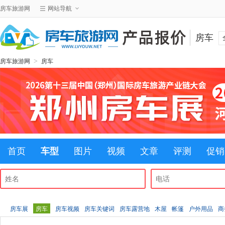
房车旅游网
网站导航
房车
>
房车旅游网
房车
首页
车型
图片
视频
文章
评测
促销
房车展
房车
房车视频
房车关键词
房车露营地
木屋
帐篷
户外用品
商