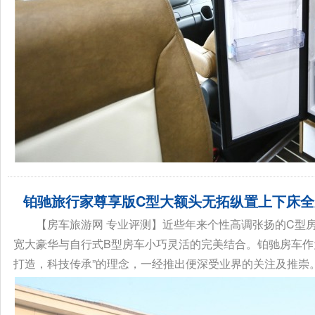
铂驰旅行家尊享版C型大额头无拓纵置上下床全
【房车旅游网 专业评测】近些年来个性高调张扬的C型
宽大豪华与自行式B型房车小巧灵活的完美结合。铂驰房车作
骏驰大通V80
拓锐斯特新D
打造，科技传承”的理念，一经推出便深受业界的关注及推崇。铂