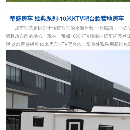
帝盛房车 经典系列-10米KTV吧台款营地房车
房车宿营是区别于传统住宿的全新体验 一座院落，一栋“房
情释放自己的地方！现在！帝盛10米KTV版拖挂房车闪亮登
观 这款帝盛经典10米房车KTV吧台款，车身外观采用基础色调