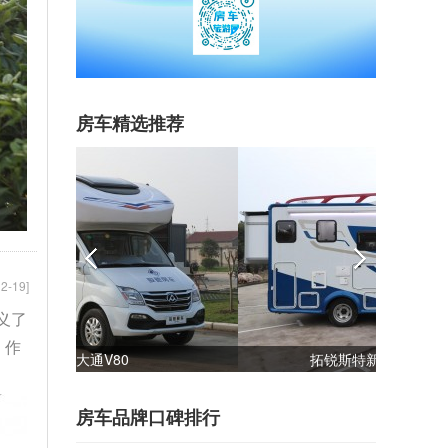
房车精选推荐
2-19]
义了
，作
骏驰大通V80
房车品牌口碑排行