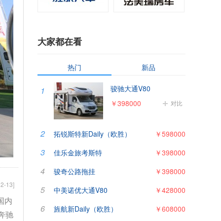
大家都在看
热门
新品
骏驰大通V80
1
￥398000
对比
2
拓锐斯特新Daily（欧胜）
￥598000
3
佳乐金旅考斯特
￥398000
4
骏奇公路拖挂
￥398000
2-13]
5
中美诺优大通V80
￥428000
国内
6
旌航新Daily（欧胜）
￥608000
奔驰