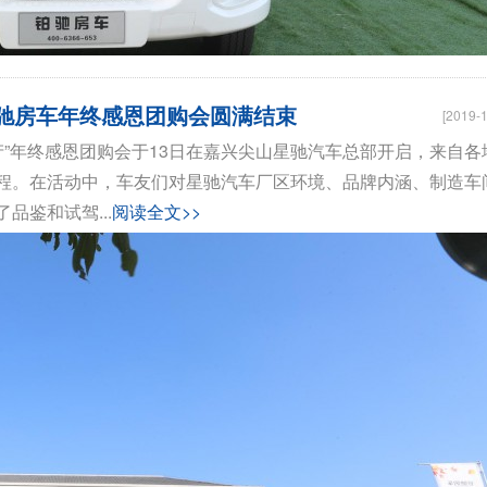
，铂驰房车年终感恩团购会圆满结束
[2019-1
产”年终感恩团购会于13日在嘉兴尖山星驰汽车总部开启，来自各
程。在活动中，车友们对星驰汽车厂区环境、品牌内涵、制造车
鉴和试驾...
阅读全文>>