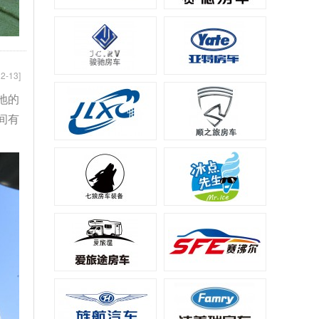
2-13]
地的
间有