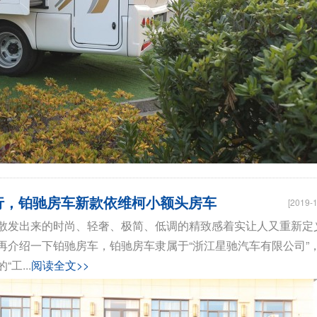
出行，铂驰房车新款依维柯小额头房车
[2019-1
散发出来的时尚、轻奢、极简、低调的精致感着实让人又重新定
再介绍一下铂驰房车，铂驰房车隶属于“浙江星驰汽车有限公司”
工...
阅读全文>>