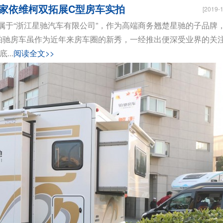
家依维柯双拓展C型房车实拍
[2019-1
属于“浙江星驰汽车有限公司”，作为高端商务翘楚星驰的子品牌
，铂驰房车虽作为近年来房车圈的新秀，一经推出便深受业界的关
..
阅读全文>>