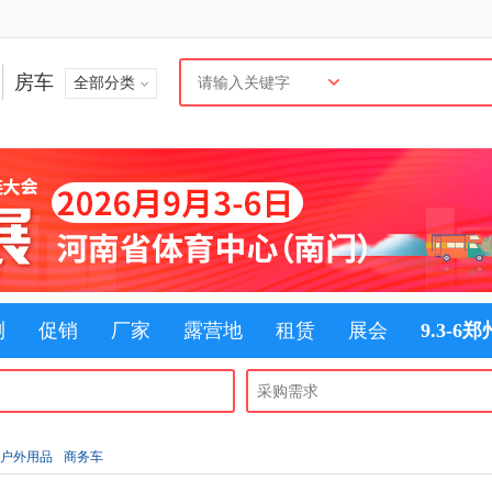
房车
全部分类
测
促销
厂家
露营地
租赁
展会
9.3-6
户外用品
商务车