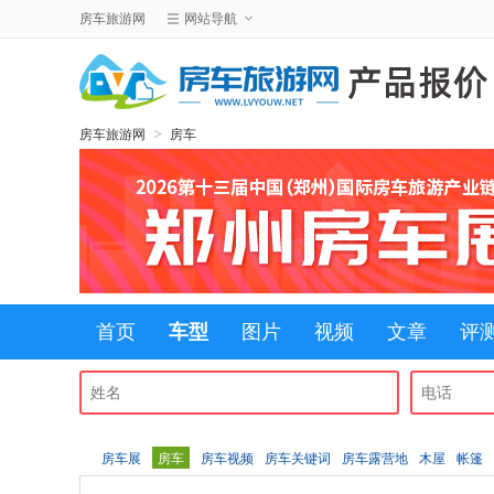
房车旅游网
网站导航
>
房车旅游网
房车
首页
车型
图片
视频
文章
评
房车展
房车
房车视频
房车关键词
房车露营地
木屋
帐篷