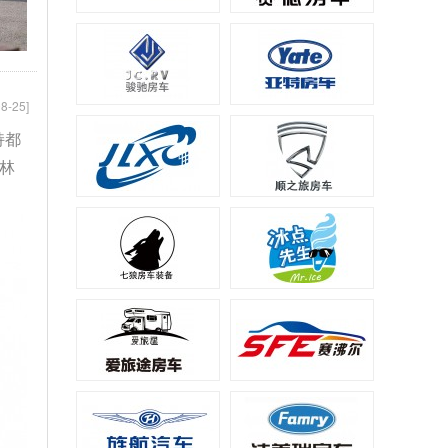
8-25]
持都
林