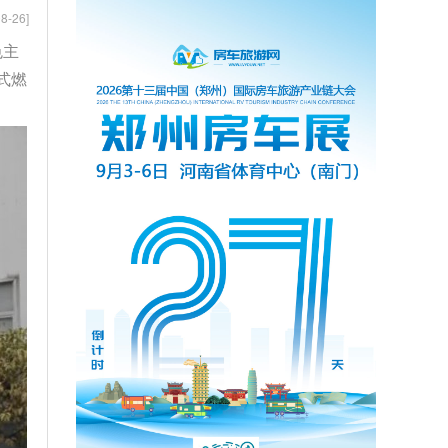
8-26]
色主
式燃