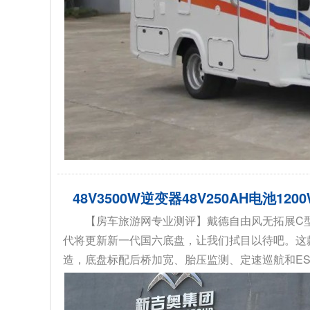
48V3500W逆变器48V250AH电池
【房车旅游网专业测评】戴德自由风无拓展C
代将更新新一代国六底盘，让我们拭目以待吧。这款戴
造，底盘标配后桥加宽、胎压监测、定速巡航和ESP9