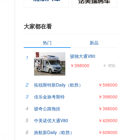
大家都在看
热门
新品
骏驰大通V80
1
￥398000
对比
2
拓锐斯特新Daily（欧胜）
￥598000
3
佳乐金旅考斯特
￥398000
4
骏奇公路拖挂
￥398000
5
中美诺优大通V80
￥428000
6
旌航新Daily（欧胜）
￥608000