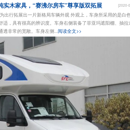
能+纯实木家具，“赛沸尔房车”尊享版双拓展
[2020-0
 为出行拓展出一片新格局车辆外观 外观上，车身所采用的是白
舒适，具有很高的辨识度。车身右侧装备了菲亚玛遮阳棚、抽拉
透非常的宽敞。车身左侧...
阅读全文>>