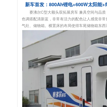
新车首发：800Ah锂电+600W太阳
赛沸尔C型大额头双拓展房车 兼具空间与品质
色调搭配清新蓝，非常有活力的配色让人感觉非常
气灶、储物箱。横置床的布局使得车尾储物箱东西通