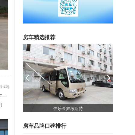
房车精选推荐
8-26]
下一
打
）
佳乐金旅考斯特
房车品牌口碑排行