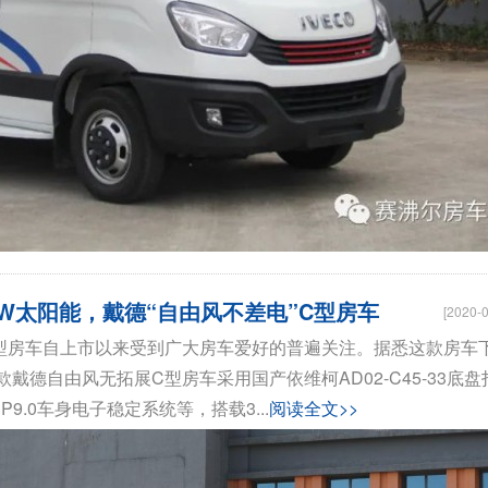
1200W太阳能，戴德“自由风不差电”C型房车
[2020-0
型房车自上市以来受到广大房车爱好的普遍关注。据悉这款房车
德自由风无拓展C型房车采用国产依维柯AD02-C45-33底盘
骏驰大通V80
拓锐斯特新Daily（欧胜
.0车身电子稳定系统等，搭载3...
阅读全文>>