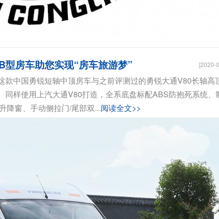
B型房车助您实现“房车旅游梦”
[2020-0
这款中国勇锐短轴中顶房车与之前评测过的勇锐大通V80长轴高
同样使用上汽大通V80打造，全系底盘标配ABS防抱死系统、
降窗、手动侧拉门/尾部双...
阅读全文>>