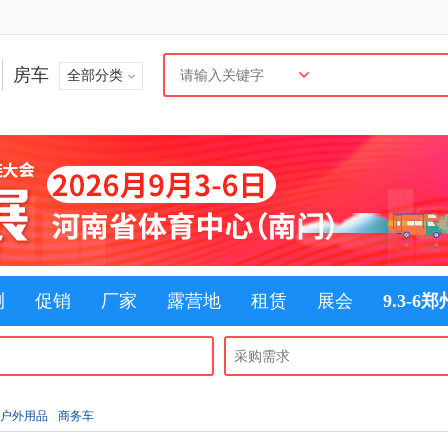
房车
全部分类
测
促销
厂家
露营地
租赁
展会
9.3-6
户外用品
商务车