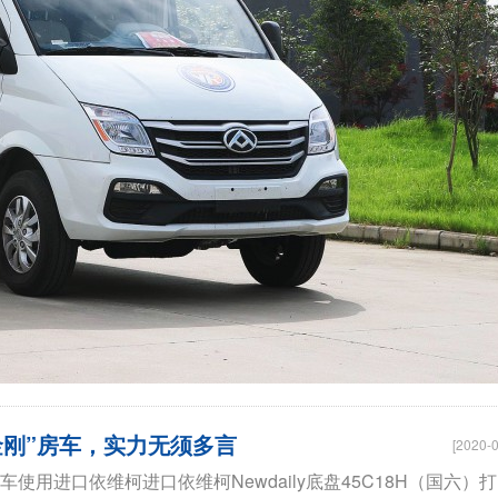
“黑金刚”房车，实力无须多言
[2020-0
车使用进口依维柯进口依维柯Newdaily底盘45C18H（国六）打