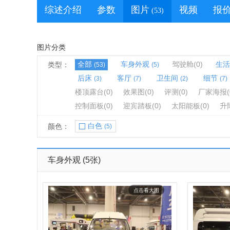
综述介绍
参数
图片
视频
报
(53)
图片分类
全部
车身外观
驾驶舱
(0)
生活
类型：
(53)
(5)
后床
客厅
卫生间
细节
(3)
(7)
(2)
(7)
楼顶露台
(0)
效果图
(0)
评测
(0)
厂家海报
(
控制面板
(0)
迎宾踏板
(0)
太阳能板
(0)
升
白色
颜色：
(5)
车身外观
(5张)
点击看大图