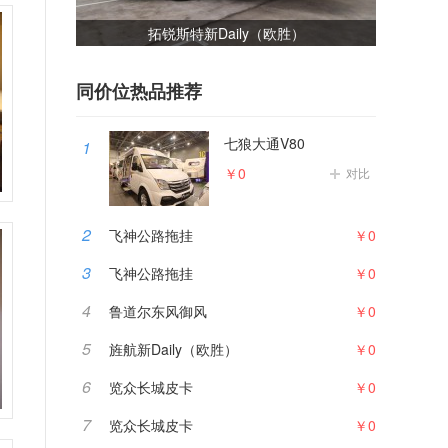
）
佳乐金旅考斯特
同价位热品推荐
七狼大通V80
1
￥0
对比
2
飞神公路拖挂
￥0
3
飞神公路拖挂
￥0
4
鲁道尔东风御风
￥0
5
旌航新Daily（欧胜）
￥0
6
览众长城皮卡
￥0
7
览众长城皮卡
￥0