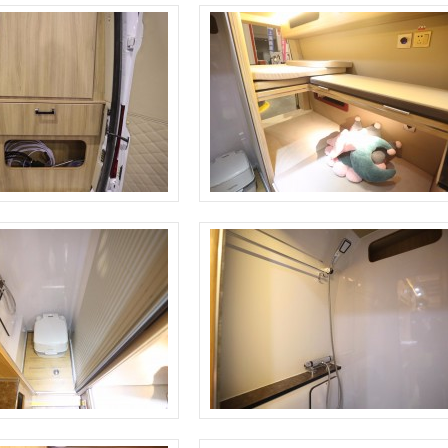
骏驰大通V80
拓锐斯特新Daily（欧胜