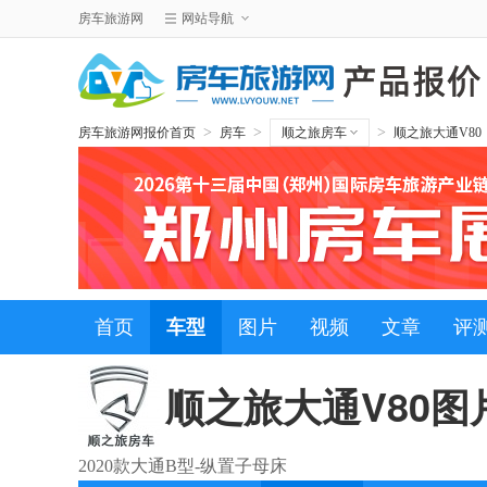
房车旅游网
网站导航
>
>
>
房车旅游网报价首页
房车
顺之旅房车
顺之旅大通V80
首页
车型
图片
视频
文章
评
顺之旅大通V80
图
2020款大通B型-纵置子母床