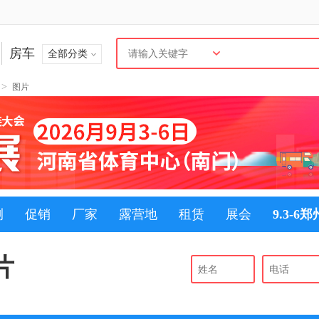
房车
全部分类
>
图片
测
促销
厂家
露营地
租赁
展会
9.3-6
片