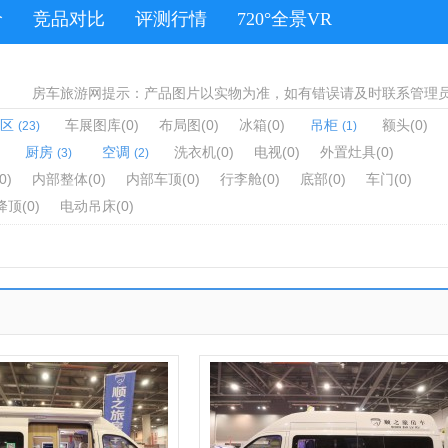
价
竞品对比
评测行情
720°全景VR
房车旅游网提示：产品图片以实物为准，如有错误请及时联系管理
区
车展图库
(0)
布局图
(0)
冰箱
(0)
吊柜
额头
(0)
(23)
(1)
厨房
空调
洗衣机
(0)
电视
(0)
外置灶具
(0)
(3)
(2)
0)
内部整体
(0)
内部车顶
(0)
行李舱
(0)
底部
(0)
车门
(0)
降顶
(0)
电动吊床
(0)