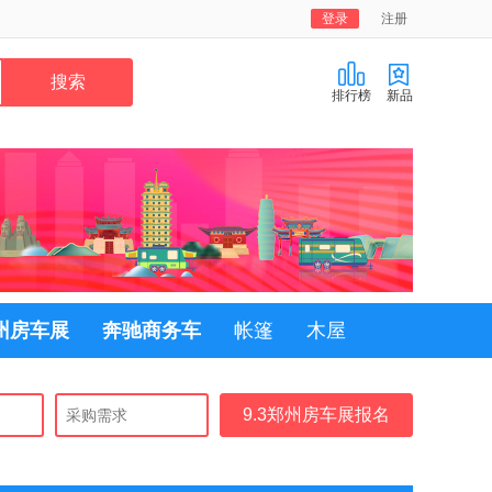
登录
注册
排行榜
新品
郑州房车展
奔驰商务车
帐篷
木屋
9.3郑州房车展报名