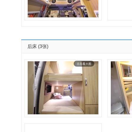
后床
(3张)
点击看大图