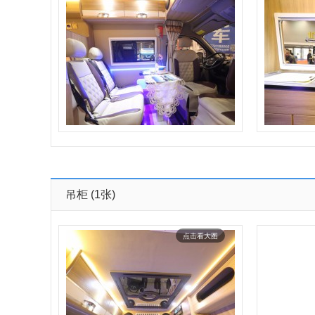
吊柜
(1张)
点击看大图