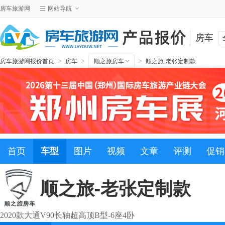
房车旅游网
网站导航
房车
>
>
>
房车旅游网报价首页
房车
顺之旅房车
顺之旅-老张定制款
首页
车型
图片
视频
文章
评测
促销
顺之旅-老张定制款
2020款大通V90长轴超高顶B型-6座4卧