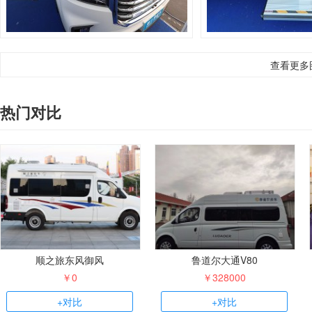
查看更多
热门对比
顺之旅东风御风
鲁道尔大通V80
￥0
￥328000
+对比
+对比