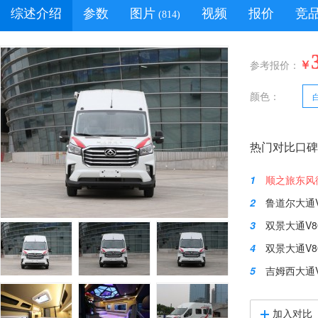
综述介绍
参数
图片
视频
报价
竞
(814)
￥
参考报价：
颜色：
热门对比口碑
1
顺之旅东风御
2
鲁道尔大通V
3
双景大通V8
4
双景大通V8
5
吉姆西大通V80
加入对比