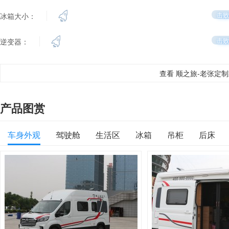
击败
冰箱大小：
击败
逆变器：
查看 顺之旅-老张定
产品图赏
车身外观
驾驶舱
生活区
冰箱
吊柜
后床
内部车顶
底部
控制面板
迎宾踏板