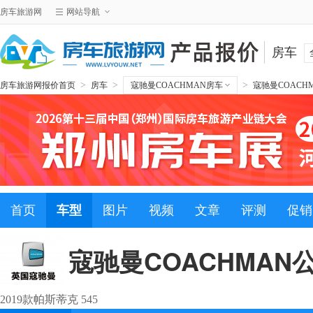
房车旅游网
网站导航
房车
>
>
>
房车旅游网报价首页
房车
寇驰曼COACHMAN房车
寇驰曼COACH
首页
车型
图片
视频
文章
评测
促销
寇驰曼COACHMAN
2019款帕斯蒂克 545