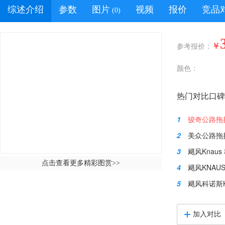
综述介绍
参数
图片
视频
报价
竞品
(0)
￥
参考报价：
颜色：
热门对比口碑
1
骏奇公路拖挂2
2
美众公路拖挂2019美
3
飓风Knaus 科
点击查看更多精彩图赏
>>
4
飓风KNAUS （科诺
5
飓风科诺斯KNAUS
加入对比