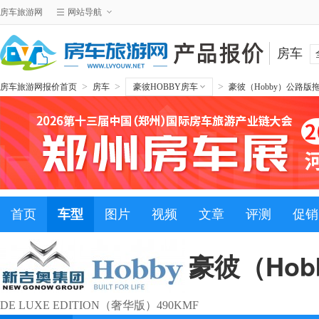
房车旅游网
网站导航
房车
>
>
>
房车旅游网报价首页
房车
豪彼HOBBY房车
豪彼（Hobby）公路版
首页
车型
图片
视频
文章
评测
促销
豪彼（Ho
DE LUXE EDITION（奢华版）490KMF