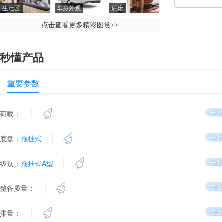
生活区
车身外观
后床
点击查看更多精彩图赏
>>
秒懂产品
重要参数
击败
荷载：
击败
底盘：
拖挂式
击败
级别：
拖挂式A型
击败
整备质量：
击败
排量：