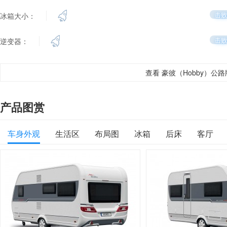
击败
冰箱大小：
击败
逆变器：
查看 豪彼（Hobby）公
产品图赏
车身外观
生活区
布局图
冰箱
后床
客厅