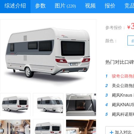
综述介绍
参数
图片
视频
报价
竞
(220)
￥
参考报价：
颜色：
热门对比口碑
1
骏奇公路拖挂2
2
美众公路拖挂2019美
3
飓风Knaus 科
4
飓风KNAUS （科诺
5
飓风科诺斯KNAUS
加入对比